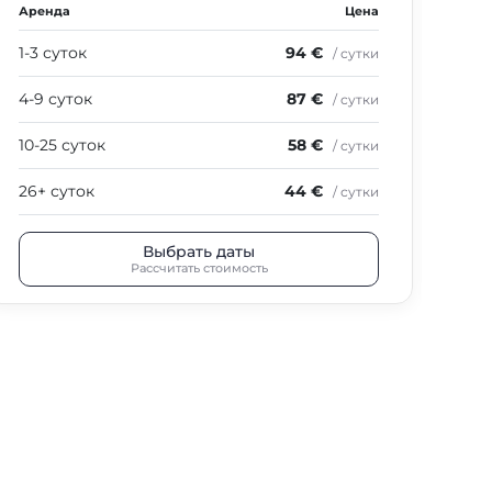
Аренда
Цена
Аре
1-3 суток
94 €
1-3
/ сутки
4-9 суток
87 €
4-9
/ сутки
10-25 суток
58 €
10-
/ сутки
26+ суток
44 €
26+
/ сутки
Выбрать даты
Рассчитать стоимость