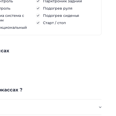
нтроль
Парктроник задний
троль
Подогрев руля
а система с
Подогрев сиденья
ом
Старт / стоп
нкциональный
ссах
ркассах ?