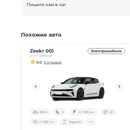
Пишите нам в чат
Похожие авто
Zeekr 001
Электромобили
или подобный
0.0
0 отзывов
2024
5
л / 100 км.
АТ
л 789 л.с.
Задний