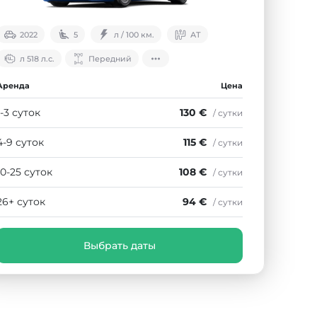
2022
5
л / 100 км.
АТ
л 518 л.с.
Передний
Аренда
Цена
1-3 суток
130 €
/ сутки
4-9 суток
115 €
/ сутки
10-25 суток
108 €
/ сутки
26+ суток
94 €
/ сутки
Выбрать даты