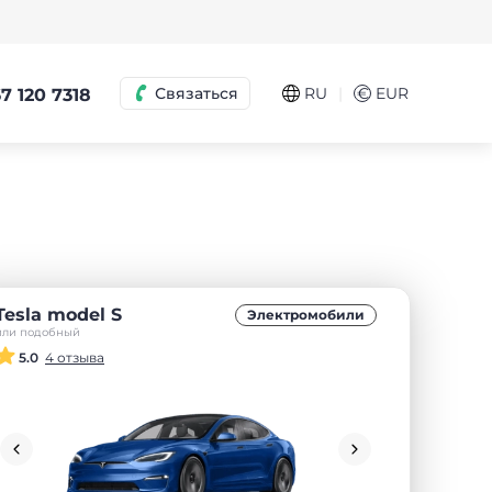
|
Связаться
RU
€
EUR
7 120 7318
Tesla model S
Электромобили
или подобный
5.0
4 отзыва