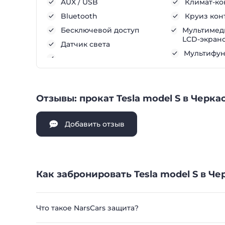
AUX / USB
Климат-ко
Bluetooth
Круиз кон
Бесключевой доступ
Мультимеди
LCD-экран
Датчик света
Мультифу
Отзывы: прокат Tesla model S в Черка
Добавить отзыв
Как забронировать Tesla model S в Че
Что такое NarsCars защита?