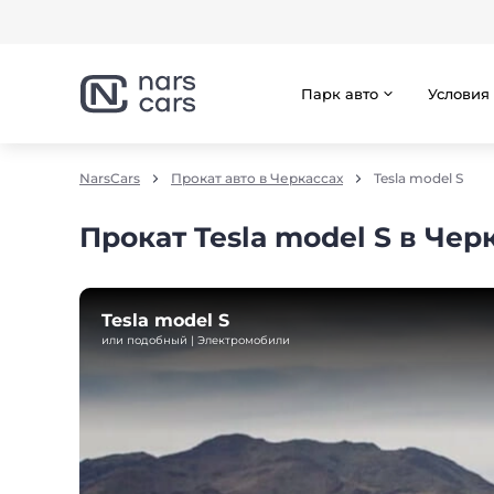
Парк авто
Условия
NarsCars
Прокат авто в Черкассах
Tesla model S
Прокат Tesla model S в Чер
Tesla model S
или подобный | Электромобили