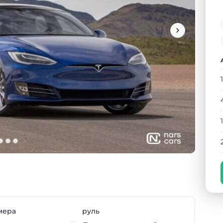
мера
руль