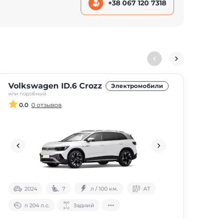
+38 067 120 7318
Volkswagen ID.6 Crozz
Au
Электромобили
или подобный
или 
0.0
0 отзывов
2024
7
л / 100 км.
АТ
л 204 л.с.
Задний