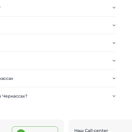
?
кассах
в Черкассах?
Наш Call-center