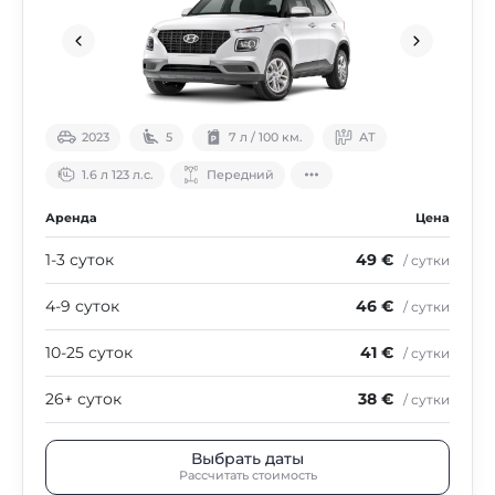
2023
5
7 л / 100 км.
АТ
1.6 л 123 л.с.
Передний
Аренда
Цена
1-3 суток
49 €
/ сутки
4-9 суток
46 €
/ сутки
10-25 суток
41 €
/ сутки
26+ суток
38 €
/ сутки
Выбрать даты
Рассчитать стоимость