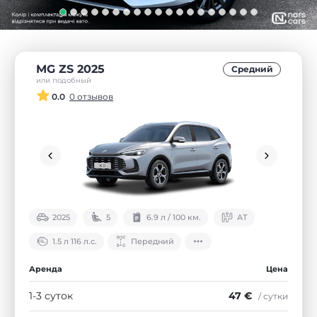
MG ZS 2025
Средний
или подобный
0.0
0 отзывов
2025
5
6.9 л / 100 км.
АТ
1.5 л 116 л.с.
Передний
Аренда
Цена
1-3 суток
47 €
/ сутки