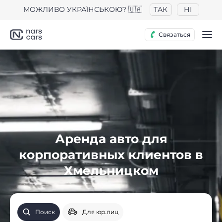
МОЖЛИВО УКРАЇНСЬКОЮ? 🇺🇦
ТАК
НІ
Связаться
Аренда авто для
корпоративных клиентов в
Хмельницком
Поиск
Для юр.лиц