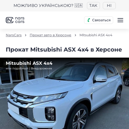
МОЖЛИВО УКРАЇНСЬКОЮ? 🇺🇦
ТАК
НІ
Связаться
NarsCars
Прокат авто в Херсоне
Mitsubishi ASX 4x4
Прокат Mitsubishi ASX 4x4 в Херсоне
Mitsubishi ASX 4x4
или подобный | Внедорожник