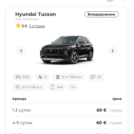
Hyundai Tucson
Внедорожник
или подобный
5.0
3 отзыва
2023
5
9 л / 100 км.
АТ
2.0 л 156 л.с.
4х4
Аренда
Цена
1-3 суток
69 €
/ сутки
4-9 суток
60 €
/ сутки