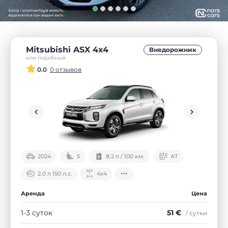
Mitsubishi ASX 4x4
Внедорожник
или подобный
0.0
0 отзывов
2024
5
8.2 л / 100 км.
АТ
2.0 л 150 л.с.
4х4
Аренда
Цена
1-3 суток
51 €
/ сутки