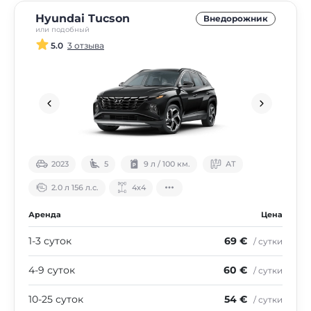
Hyundai Tucson
Внедорожник
или подобный
5.0
3 отзыва
2023
5
9 л / 100 км.
АТ
2.0 л 156 л.с.
4х4
Аренда
Цена
1-3 суток
69 €
/ сутки
4-9 суток
60 €
/ сутки
10-25 суток
54 €
/ сутки