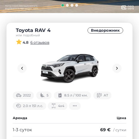
Toyota RAV 4
Внедорожник
или подобный
4.8
6 отзывов
2022
5
8.5 л / 100 км.
АТ
2.0 л 151 л.с.
4х4
Аренда
Цена
1-3 суток
69 €
/ сутки