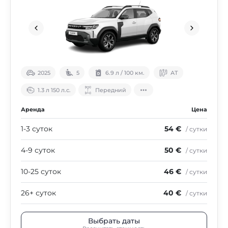
2025
5
6.9 л / 100 км.
АТ
1.3 л 150 л.с.
Передний
Аренда
Цена
1-3 суток
54 €
/ сутки
4-9 суток
50 €
/ сутки
10-25 суток
46 €
/ сутки
26+ суток
40 €
/ сутки
Выбрать даты