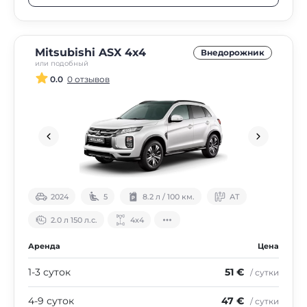
Mitsubishi ASX 4x4
Внедорожник
или подобный
0.0
0 отзывов
2024
5
8.2 л / 100 км.
АТ
2.0 л 150 л.с.
4х4
Аренда
Цена
1-3 суток
51 €
/ сутки
4-9 суток
47 €
/ сутки