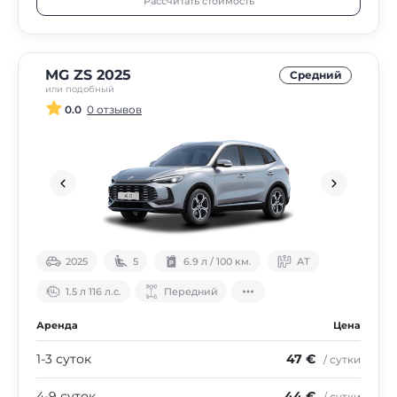
Рассчитать стоимость
MG ZS 2025
Средний
или подобный
0.0
0 отзывов
2025
5
6.9 л / 100 км.
АТ
1.5 л 116 л.с.
Передний
Аренда
Цена
1-3 суток
47 €
/ сутки
4-9 суток
44 €
/ сутки