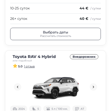
10-25 суток
44 €
/ сутки
26+ суток
40 €
/ сутки
Выбрать даты
Рассчитать стоимость
Toyota RAV 4 Hybrid
Внедорожник
или подобный
5.0
1 отзыв
2024
5
5 л / 100 км.
АТ