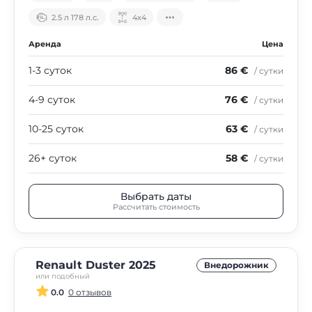
2.5 л 178 л.с.
4х4
Аренда
Цена
1-3 суток
86 €
/ сутки
4-9 суток
76 €
/ сутки
10-25 суток
63 €
/ сутки
26+ суток
58 €
/ сутки
Выбрать даты
Рассчитать стоимость
Renault Duster 2025
Внедорожник
или подобный
0.0
0 отзывов