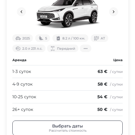
2025
5
8.2 л / 100 км.
АТ
2.0 л 231 л.с.
Передний
Аренда
Цена
1-3 суток
63 €
/ сутки
4-9 суток
58 €
/ сутки
10-25 суток
54 €
/ сутки
26+ суток
50 €
/ сутки
Выбрать даты
Рассчитать стоимость