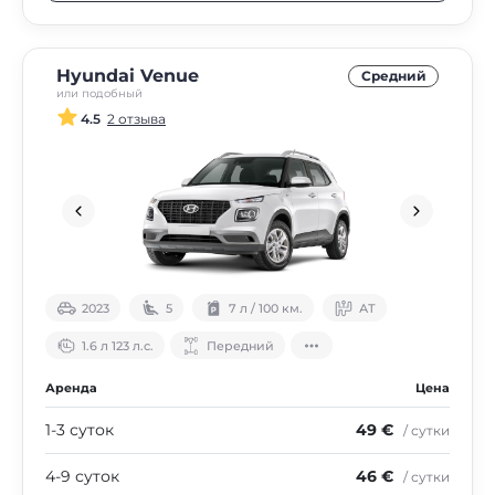
Hyundai Venue
Средний
или подобный
4.5
2 отзыва
2023
5
7 л / 100 км.
АТ
1.6 л 123 л.с.
Передний
Аренда
Цена
1-3 суток
49 €
/ сутки
4-9 суток
46 €
/ сутки