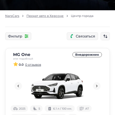
NarsCars
Прокат авто в Херсоне
Центр города
Фильтр
Связаться
MG One
Внедорожник
или подобный
0.0
0 отзывов
2025
5
6.1 л / 100 км.
АТ