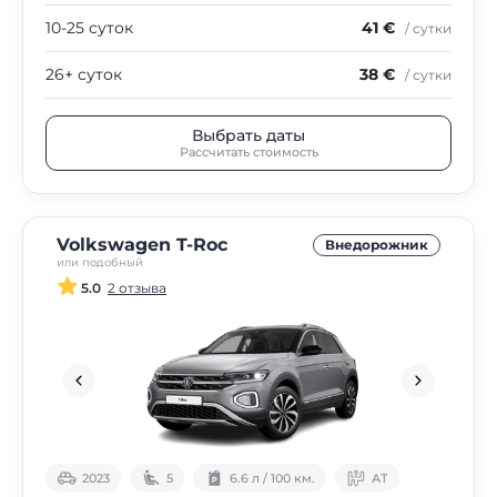
10-25 суток
41 €
/ сутки
26+ суток
38 €
/ сутки
Выбрать даты
Рассчитать стоимость
Volkswagen T-Roc
Внедорожник
или подобный
5.0
2 отзыва
2023
5
6.6 л / 100 км.
АТ