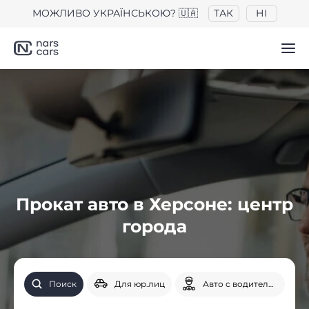
МОЖЛИВО УКРАЇНСЬКОЮ? 🇺🇦
ТАК
НІ
Прокат авто в Херсоне: центр
города
Поиск
Для юр.лиц
Авто с водителем