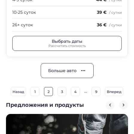
10-25 суток
39 €
/ сутки
26+ суток
36 €
/ сутки
Выбрать даты
Рассчитать стоимость
Больше авто
...
Назад
1
2
3
4
9
Вперед
Предложения и продукты