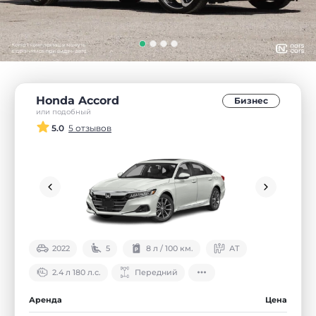
Honda Accord
Бизнес
или подобный
5.0
5 отзывов
2022
5
8 л / 100 км.
АТ
2.4 л 180 л.с.
Передний
Аренда
Цена