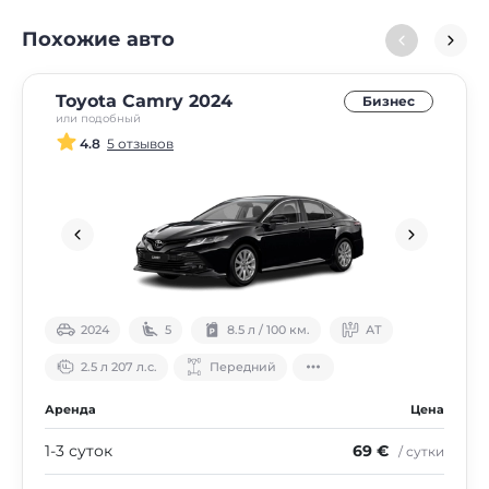
Похожие авто
Toyota Camry 2024
Бизнес
или подобный
4.8
5 отзывов
2024
5
8.5 л / 100 км.
АТ
2.5 л 207 л.с.
Передний
Аренда
Цена
1-3 суток
69 €
/ сутки