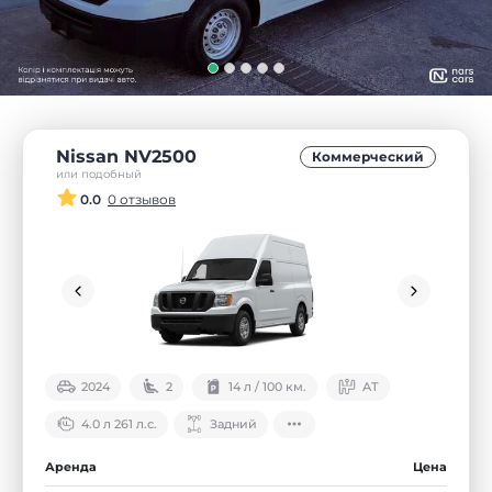
Nissan NV2500
Коммерческий
или подобный
0.0
0 отзывов
2024
2
14 л / 100 км.
АТ
4.0 л 261 л.с.
Задний
Аренда
Цена