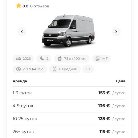
0.0
0 отзывов
2026
2
7.1 л / 100 км.
МТ
2.0 л 140 л.с.
Передний
Аренда
Цена
1-3 суток
153 €
/ сутки
4-9 суток
136 €
/ сутки
10-25 суток
128 €
/ сутки
26+ суток
115 €
/ сутки