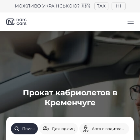
МОЖЛИВО УКРАЇНСЬКОЮ? 🇺🇦
ТАК
НІ
Прокат кабриолетов в
Кременчуге
Поиск
Для юр.лиц
Авто с водителем