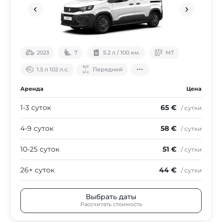
2023
7
5.2 л / 100 км.
МТ
1.5 л 102 л.с.
Передний
Аренда
Цена
1-3 суток
65 €
/ сутки
4-9 суток
58 €
/ сутки
10-25 суток
51 €
/ сутки
26+ суток
44 €
/ сутки
Выбрать даты
Рассчитать стоимость