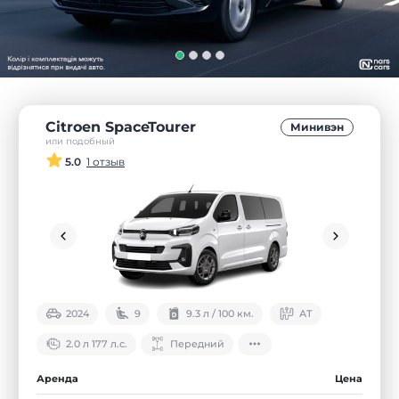
Citroen SpaceTourer
Минивэн
или подобный
5.0
1 отзыв
2024
9
9.3 л / 100 км.
АТ
2.0 л 177 л.с.
Передний
Аренда
Цена