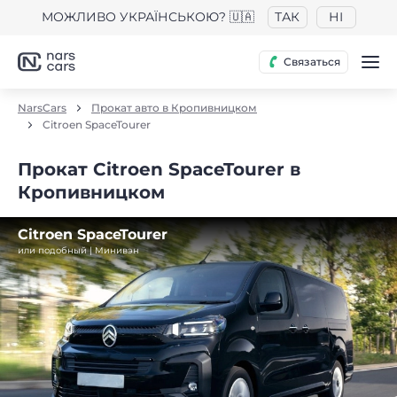
МОЖЛИВО УКРАЇНСЬКОЮ? 🇺🇦
ТАК
НІ
Связаться
NarsCars
Прокат авто в Кропивницком
Citroen SpaceTourer
Прокат Citroen SpaceTourer в
Кропивницком
Citroen SpaceTourer
или подобный | Минивэн