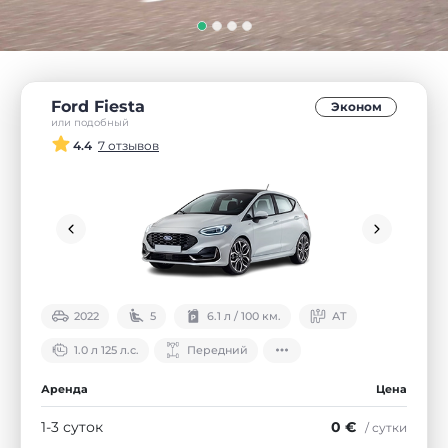
Ford Fiesta
Эконом
или подобный
4.4
7 отзывов
2022
5
6.1 л / 100 км.
АТ
1.0 л 125 л.с.
Передний
Аренда
Цена
1-3 суток
0 €
/ сутки