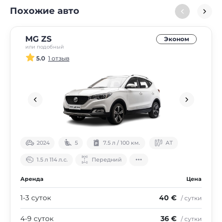
Похожие авто
MG ZS
Эконом
или подобный
5.0
1 отзыв
2024
5
7.5 л / 100 км.
АТ
1.5 л 114 л.с.
Передний
Аренда
Цена
1-3 суток
40 €
/ сутки
4-9 суток
36 €
/ сутки