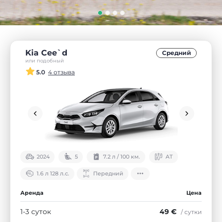
Kia Cee`d
Средний
или подобный
5.0
4 отзыва
2024
5
7.2 л / 100 км.
АТ
1.6 л 128 л.с.
Передний
Аренда
Цена
1-3 суток
49 €
/ сутки