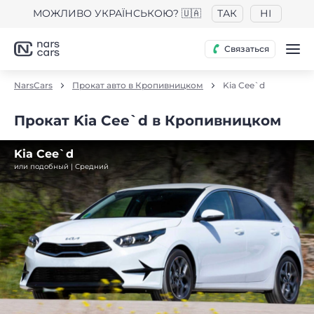
МОЖЛИВО УКРАЇНСЬКОЮ? 🇺🇦
ТАК
НІ
Связаться
NarsCars
Прокат авто в Кропивницком
Kia Cee`d
Прокат Kia Cee`d в Кропивницком
Kia Cee`d
или подобный | Средний