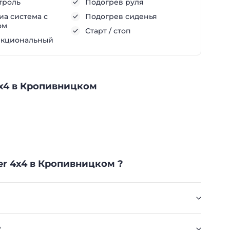
троль
Подогрев руля
а система с
Подогрев сиденья
ом
Старт / стоп
нкциональный
 4х4 в Кропивницком
er 4х4 в Кропивницком ?
?