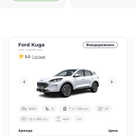
Ford Kuga
Внедорожник
или подобный
5.0
1 отзыв
2024
5
7 л / 100 км.
АТ
1.5 л 186 л.с.
4х4
Аренда
Цена