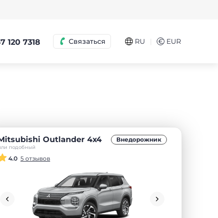
|
Связаться
RU
€
EUR
7 120 7318
Mitsubishi Outlander 4х4
Внедорожник
или подобный
4.0
5 отзывов