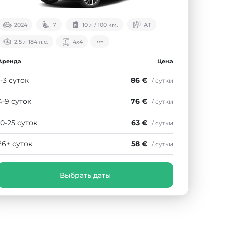
2024
7
10 л / 100 км.
АТ
2.5 л 184 л.с.
4х4
Аренда
Цена
1-3 суток
86 €
/ сутки
4-9 суток
76 €
/ сутки
10-25 суток
63 €
/ сутки
26+ суток
58 €
/ сутки
Выбрать даты