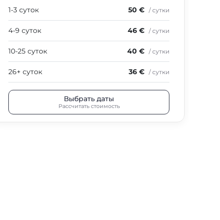
1-3 суток
50 €
1-3
/ сутки
4-9 суток
46 €
4-9
/ сутки
10-25 суток
40 €
10-
/ сутки
26+ суток
36 €
26+
/ сутки
Выбрать даты
Рассчитать стоимость