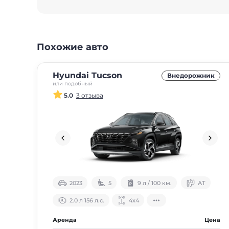
Похожие авто
Hyundai Tucson
Внедорожник
или подобный
5.0
3 отзыва
2023
5
9 л / 100 км.
АТ
2.0 л 156 л.с.
4х4
Аренда
Цена