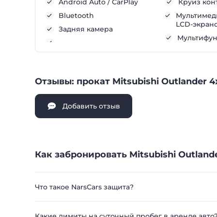
Android Auto / CarPlay
Круиз кон
Bluetooth
Мультимеди
LCD-экран
Задняя камера
Мультифу
Отзывы: прокат Mitsubishi Outlander
Добавить отзыв
Как забронировать Mitsubishi Outland
Что такое NarsCars защита?
Какие лимиты на суточный пробег в аренде авто