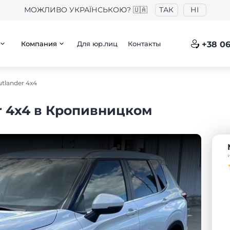
МОЖЛИВО УКРАЇНСЬКОЮ? 🇺🇦
ТАК
НІ
Компания
Для юр.лиц
Контакты
+38 06
utlander 4х4
er 4х4 в Кропивницком