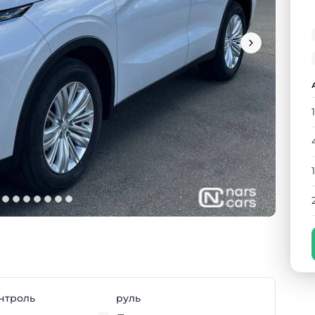
нтроль
руль