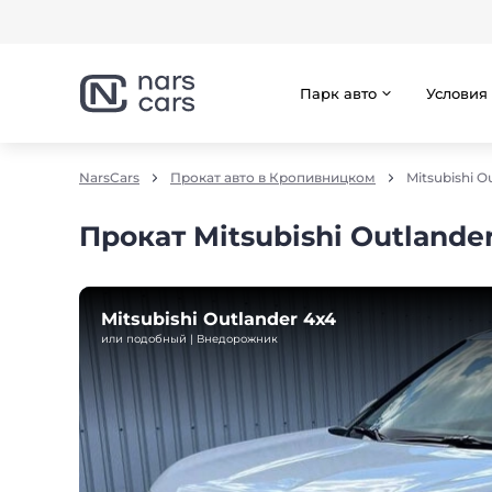
Парк авто
Условия
NarsCars
Прокат авто в Кропивницком
Mitsubishi O
Прокат Mitsubishi Outland
Mitsubishi Outlander 4х4
или подобный | Внедорожник