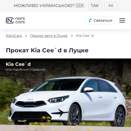
МОЖЛИВО УКРАЇНСЬКОЮ? 🇺🇦
ТАК
НІ
Связаться
NarsCars
Прокат авто в Луцке
Kia Cee`d
Прокат Kia Cee`d в Луцке
Kia Cee`d
или подобный | Средний