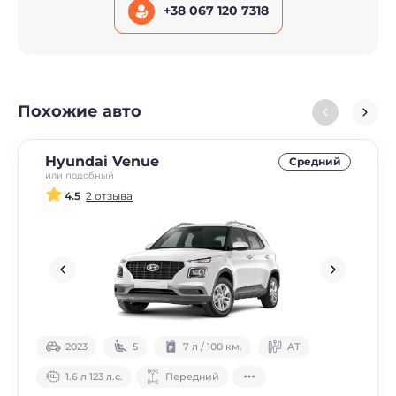
+38 067 120 7318
Похожие авто
Hyundai Venue
Средний
или подобный
4.5
2 отзыва
2023
5
7 л / 100 км.
АТ
1.6 л 123 л.с.
Передний