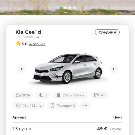
Kia Cee`d
Средний
или подобный
5.0
4 отзыва
2024
5
7.2 л / 100 км.
АТ
1.6 л 128 л.с.
Передний
Аренда
Цена
1-3 суток
49 €
/ сутки