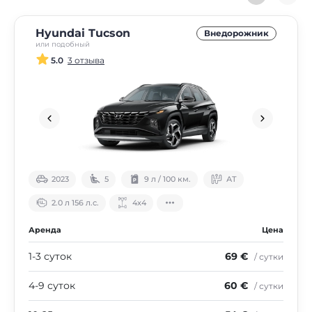
Hyundai Tucson
Внедорожник
или подобный
5.0
3 отзыва
2023
5
9 л / 100 км.
АТ
2.0 л 156 л.с.
4х4
Аренда
Цена
1-3 суток
69 €
/ сутки
4-9 суток
60 €
/ сутки