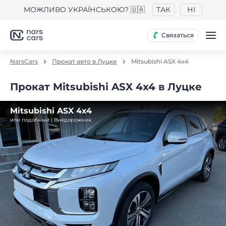
МОЖЛИВО УКРАЇНСЬКОЮ? 🇺🇦
ТАК
НІ
Связаться
NarsCars
Прокат авто в Луцке
Mitsubishi ASX 4x4
Прокат Mitsubishi ASX 4x4 в Луцке
Mitsubishi ASX 4x4
или подобный | Внедорожник