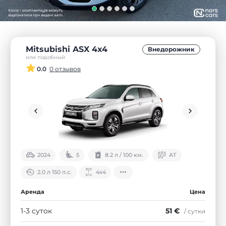
Mitsubishi ASX 4x4
Внедорожник
или подобный
0.0
0 отзывов
2024
5
8.2 л / 100 км.
АТ
2.0 л 150 л.с.
4х4
Аренда
Цена
1-3 суток
51 €
/ сутки