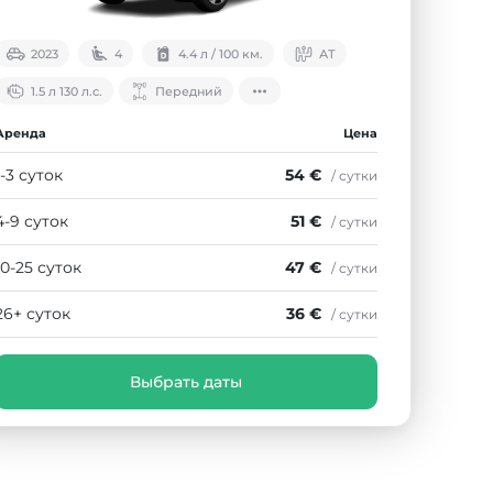
2023
4
4.4 л / 100 км.
АТ
1.5 л 130 л.с.
Передний
Аренда
Цена
1-3 суток
54 €
/ сутки
4-9 суток
51 €
/ сутки
10-25 суток
47 €
/ сутки
26+ суток
36 €
/ сутки
Выбрать даты