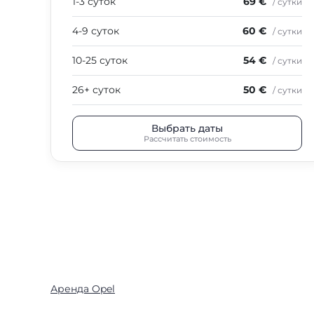
1-3 суток
69 €
/ сутки
4-9 суток
60 €
/ сутки
10-25 суток
54 €
/ сутки
26+ суток
50 €
/ сутки
Выбрать даты
Рассчитать стоимость
Аренда Opel