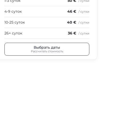
1-3 суток
50 €
1-3
/ сутки
4-9 суток
46 €
4-9
/ сутки
10-25 суток
40 €
10-
/ сутки
26+ суток
36 €
26+
/ сутки
Выбрать даты
Рассчитать стоимость