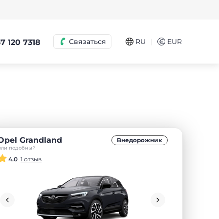
|
Связаться
RU
€
EUR
7 120 7318
Opel Grandland
Внедорожник
или подобный
4.0
1 отзыв