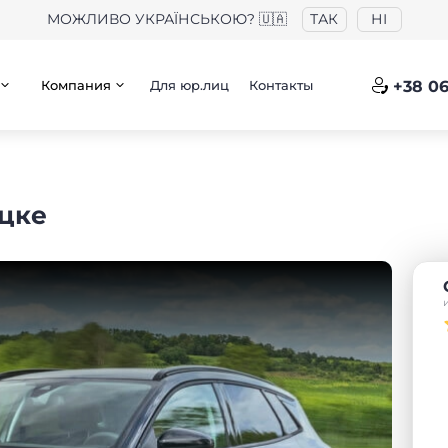
МОЖЛИВО УКРАЇНСЬКОЮ? 🇺🇦
ТАК
НІ
Компания
Для юр.лиц
Контакты
+38 06
уцке