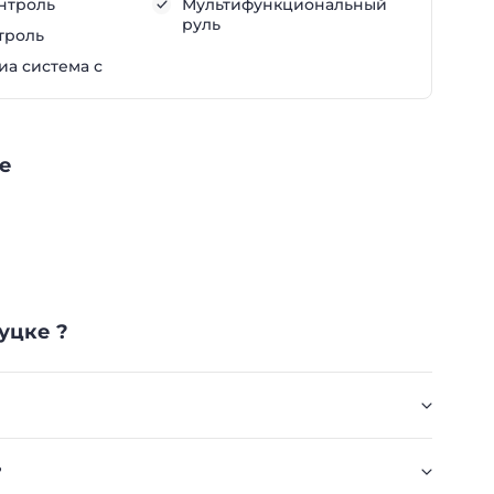
нтроль
Мультифункциональный
руль
троль
а система с
ке
уцке ?
?