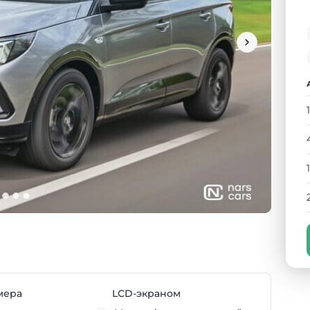
мера
LCD-экраном