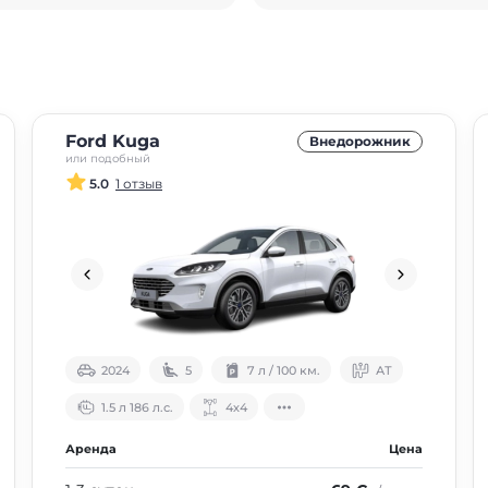
Ford Kuga
Внедорожник
или подобный
5.0
1 отзыв
2024
5
7 л / 100 км.
АТ
1.5 л 186 л.с.
4х4
Аренда
Цена