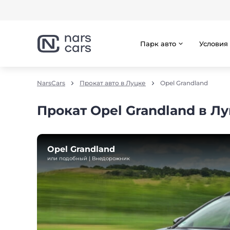
Парк авто
Условия
NarsCars
Прокат авто в Луцке
Opel Grandland
Прокат Opel Grandland в Л
Opel Grandland
или подобный | Внедорожник