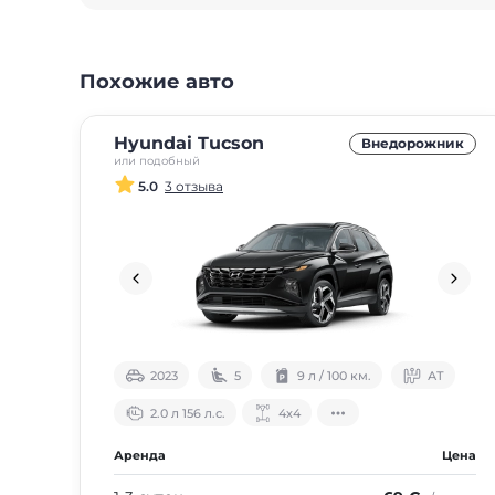
Похожие авто
Hyundai Tucson
Внедорожник
или подобный
5.0
3 отзыва
2023
5
9 л / 100 км.
АТ
2.0 л 156 л.с.
4х4
Аренда
Цена