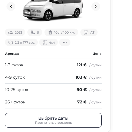
2023
9
10 л / 100 км.
АТ
2.2 л 177 л.с.
4х4
Аренда
Цена
Аре
1-3 суток
121 €
1-3
/ сутки
4-9 суток
103 €
4-9
/ сутки
10-25 суток
90 €
10-
/ сутки
26+ суток
72 €
26+
/ сутки
Выбрать даты
Рассчитать стоимость