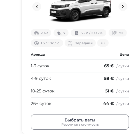
2023
7
5.2 л / 100 км.
МТ
1.5 л 102 л.с.
Передний
Аренда
Цена
1-3 суток
65 €
/ сутки
4-9 суток
58 €
/ сутки
10-25 суток
51 €
/ сутки
26+ суток
44 €
/ сутки
Выбрать даты
Рассчитать стоимость