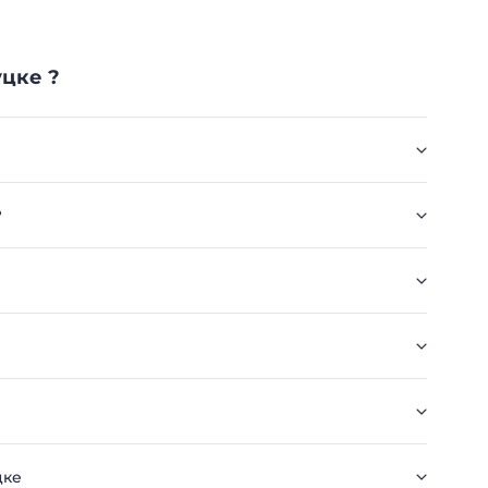
уцке ?
?
цке