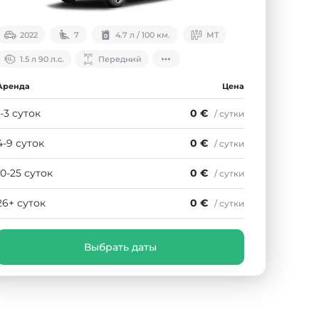
2022
7
4.7 л / 100 км.
МТ
1.5 л 90 л.с.
Передний
Аренда
Цена
1-3 суток
0 €
/ сутки
4-9 суток
0 €
/ сутки
10-25 суток
0 €
/ сутки
26+ суток
0 €
/ сутки
Выбрать даты