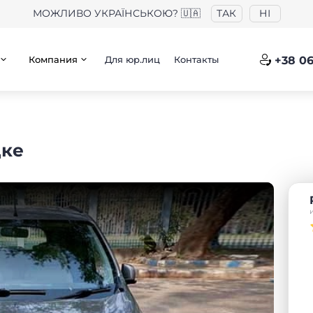
МОЖЛИВО УКРАЇНСЬКОЮ? 🇺🇦
ТАК
НІ
Компания
Для юр.лиц
Контакты
+38 06
цке