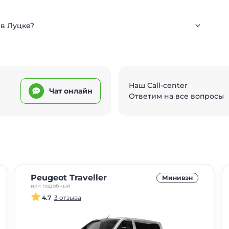
 в Луцке?
Наш Call-center
Чат онлайн
Ответим на все вопросы
Peugeot Traveller
Минивэн
или подобный
4.7
3 отзыва