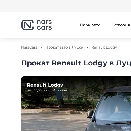
Парк авто
Условия
NarsCars
Прокат авто в Луцке
Renault Lodgy
Прокат Renault Lodgy в Лу
Renault Lodgy
или подобный | Минивэн