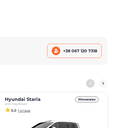
+38 067 120 7318
Hyundai Staria
Fi
Минивэн
или подобный
или 
5.0
1 отзыв