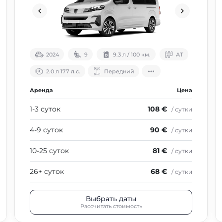
2024
9
9.3 л / 100 км.
АТ
2.0 л 177 л.с.
Передний
Аренда
Цена
1-3 суток
108 €
/ сутки
4-9 суток
90 €
/ сутки
10-25 суток
81 €
/ сутки
26+ суток
68 €
/ сутки
Выбрать даты
Рассчитать стоимость