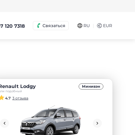
|
Связаться
RU
€
EUR
7 120 7318
Renault Lodgy
Минивэн
или подобный
4.7
3 отзыва