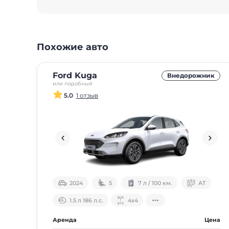
Похожие авто
Ford Kuga
Внедорожник
или подобный
5.0
1 отзыв
2024
5
7 л / 100 км.
АТ
1.5 л 186 л.с.
4х4
Аренда
Цена