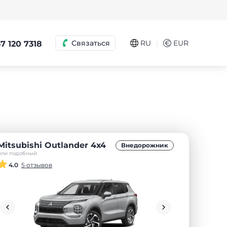
|
Связаться
RU
€
EUR
7 120 7318
Mitsubishi Outlander 4х4
Внедорожник
или подобный
4.0
5 отзывов