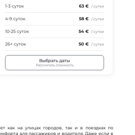
1-3 суток
63 €
1-3
/ сутки
4-9 суток
58 €
4-9
/ сутки
10-25 суток
54 €
10-
/ сутки
26+ суток
50 €
26+
/ сутки
Выбрать даты
Рассчитать стоимость
 как на улицах городов, так и в поездках по
мфорта для пассажиров и водителя. Даже если в