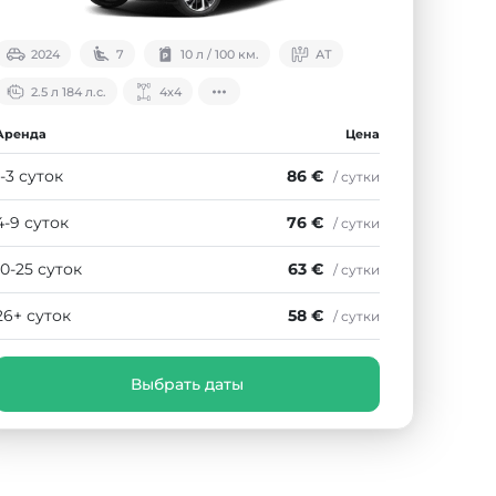
2024
7
10 л / 100 км.
АТ
2.5 л 184 л.с.
4х4
Аренда
Цена
1-3 суток
86 €
/ сутки
4-9 суток
76 €
/ сутки
10-25 суток
63 €
/ сутки
26+ суток
58 €
/ сутки
Выбрать даты