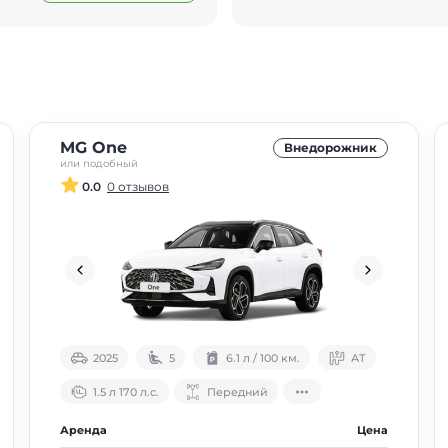
MG One
Внедорожник
или подобный
0.0
0 отзывов
2025
5
6.1 л / 100 км.
АТ
1.5 л 170 л.с.
Передний
Аренда
Цена