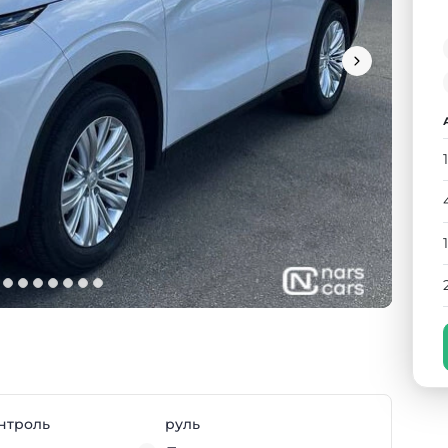
нтроль
руль