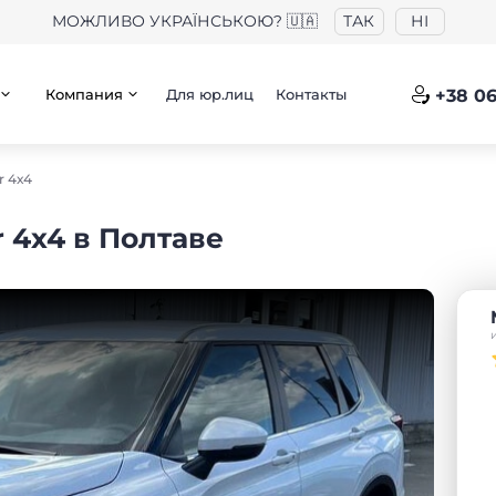
МОЖЛИВО УКРАЇНСЬКОЮ? 🇺🇦
ТАК
НІ
Компания
Для юр.лиц
Контакты
+38 06
r 4х4
r 4х4 в Полтаве