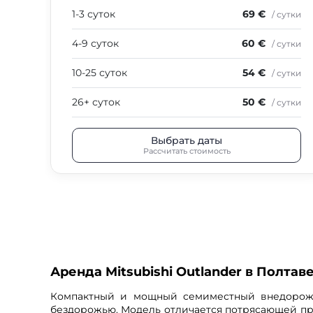
1-3 суток
69 €
/ сутки
4-9 суток
60 €
/ сутки
10-25 суток
54 €
/ сутки
26+ суток
50 €
/ сутки
Выбрать даты
Рассчитать стоимость
Аренда Mitsubishi Outlander в Полтав
Компактный и мощный семиместный внедорожни
бездорожью. Модель отличается потрясающей пр