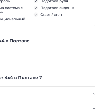
троль
Подогрев руля
а система с
Подогрев сиденья
ом
Старт / стоп
нкциональный
4х4 в Полтаве
er 4х4 в Полтаве ?
?