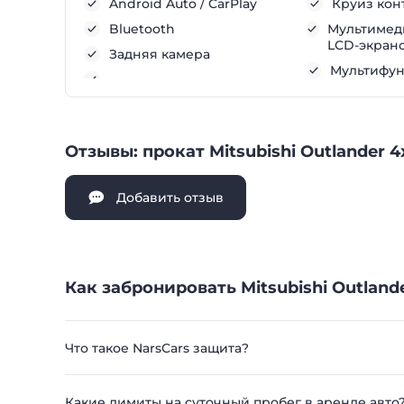
Android Auto / CarPlay
Круиз кон
Bluetooth
Мультимеди
LCD-экран
Задняя камера
Мультифу
Отзывы: прокат Mitsubishi Outlander 
Добавить отзыв
Как забронировать Mitsubishi Outland
Что такое NarsCars защита?
Какие лимиты на суточный пробег в аренде авто