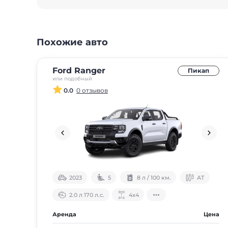
Похожие авто
Ford Ranger
Пикап
или подобный
0.0
0 отзывов
2023
5
8 л / 100 км.
АТ
2.0 л 170 л.с.
4х4
Аренда
Цена