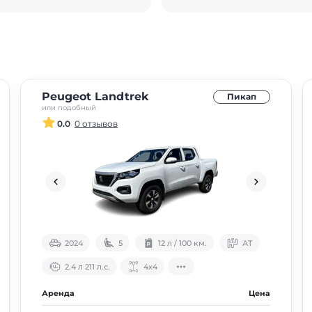
Peugeot Landtrek
Пикап
или подобный
0.0
0 отзывов
2024
5
12 л / 100 км.
АТ
2.4 л 211 л.с.
4х4
Аренда
Цена