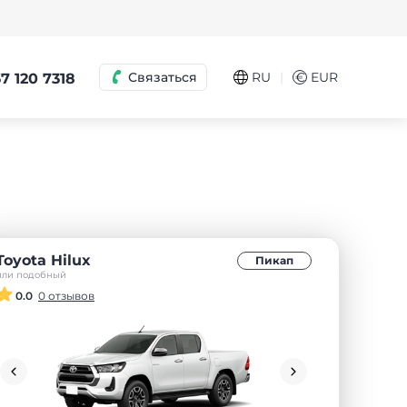
|
Связаться
RU
€
EUR
7 120 7318
Toyota Hilux
Пикап
или подобный
0.0
0 отзывов