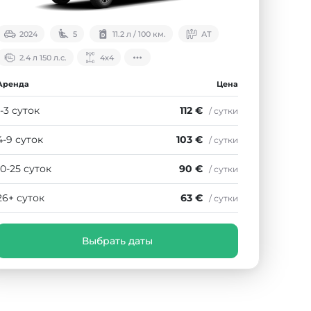
2024
5
11.2 л / 100 км.
АТ
2.4 л 150 л.с.
4х4
Аренда
Цена
1-3 суток
112 €
/ сутки
4-9 суток
103 €
/ сутки
10-25 суток
90 €
/ сутки
26+ суток
63 €
/ сутки
Выбрать даты