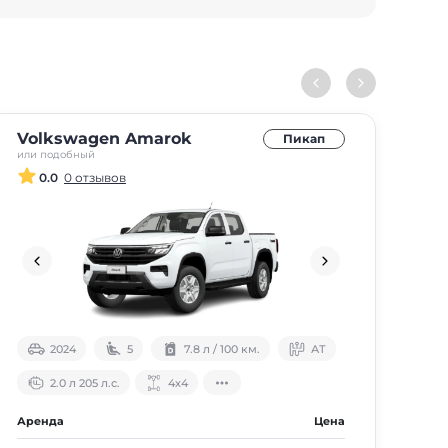
Volkswagen Amarok
Пикап
или подобный
0.0
0 отзывов
2024
5
7.8 л / 100 км.
АТ
2.0 л 205 л.с.
4х4
Аренда
Цена