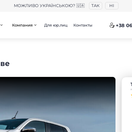
МОЖЛИВО УКРАЇНСЬКОЮ? 🇺🇦
ТАК
НІ
Компания
Для юр.лиц
Контакты
+38 06
аве