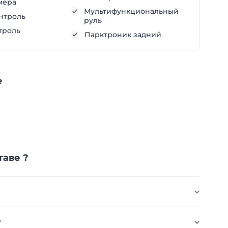
мера
Мультифункциональный
нтроль
руль
троль
Парктроник задний
е
таве ?
?