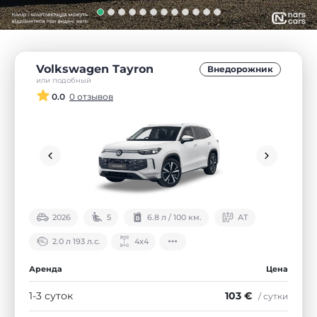
Volkswagen Tayron
Внедорожник
или подобный
0.0
0 отзывов
2026
5
6.8 л / 100 км.
АТ
2.0 л 193 л.с.
4х4
Аренда
Цена
1-3 суток
103 €
/ сутки