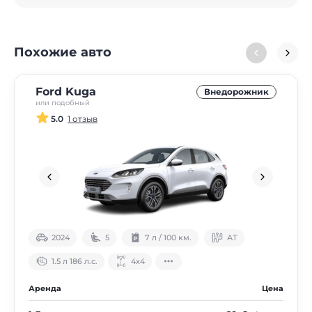
Похожие авто
Ford Kuga
Внедорожник
или подобный
5.0
1 отзыв
2024
5
7 л / 100 км.
АТ
1.5 л 186 л.с.
4х4
Аренда
Цена