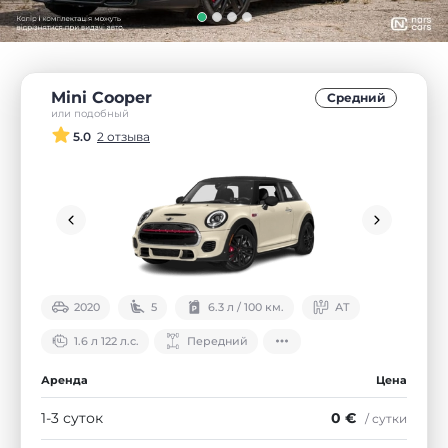
Mini Cooper
Средний
или подобный
5.0
2 отзыва
2020
5
6.3 л / 100 км.
АТ
1.6 л 122 л.с.
Передний
Аренда
Цена
1-3 суток
0 €
/ сутки