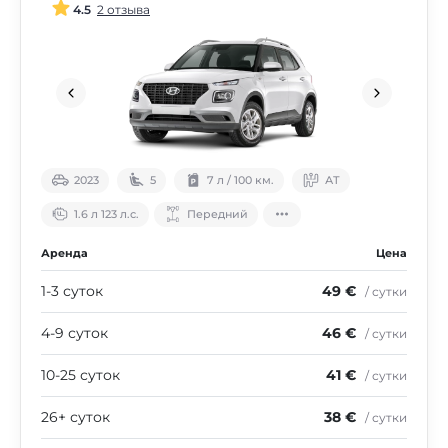
4.5
2 отзыва
2023
5
7 л / 100 км.
АТ
1.6 л 123 л.с.
Передний
Аренда
Цена
1-3 суток
49 €
/ сутки
4-9 суток
46 €
/ сутки
10-25 суток
41 €
/ сутки
26+ суток
38 €
/ сутки