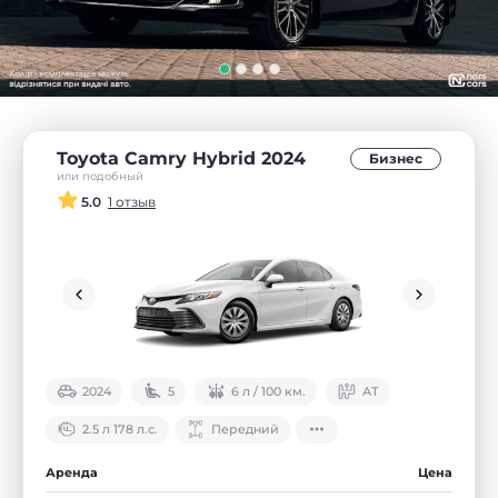
Toyota Camry Hybrid 2024
Бизнес
или подобный
5.0
1 отзыв
2024
5
6 л / 100 км.
АТ
2.5 л 178 л.с.
Передний
Аренда
Цена