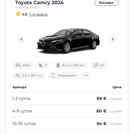
Toyota Camry 2024
Бизнес
или подобный
4.8
5 отзывов
2024
5
8.5 л / 100 км.
АТ
2.5 л 207 л.с.
Передний
Аренда
Цена
1-3 суток
69 €
/ сутки
4-9 суток
60 €
/ сутки
10-25 суток
54 €
/ сутки