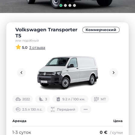
Volkswagen Transporter
Коммерческий
T5
или подобный
5.0
3 отзыва
2022
3
9.2 л / 100 км.
МТ
2.5 л 130 л.с.
Передний
Аренда
Цена
1-3 суток
0 €
/ сутки