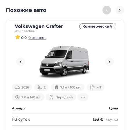
Похожие авто
Volkswagen Crafter
Коммерческий
или подобный
0.0
0 отзывов
2026
2
7.1 л / 100 км.
МТ
2.0 л 140 л.с.
Передний
Аренда
Цена
1-3 суток
153 €
/ сутки