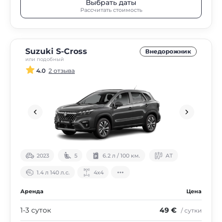
Выбрать даты
Рассчитать стоимость
Suzuki S-Cross
Внедорожник
или подобный
4.0
2 отзыва
2023
5
6.2 л / 100 км.
АТ
1.4 л 140 л.с.
4х4
Аренда
Цена
1-3 суток
49 €
/ сутки