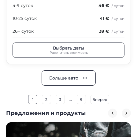
4-9 суток
46 €
/ сутки
10-25 суток
41 €
/ сутки
26+ суток
39 €
/ сутки
Выбрать даты
Рассчитать стоимость
Больше авто
...
1
2
3
9
Вперед
Предложения и продукты