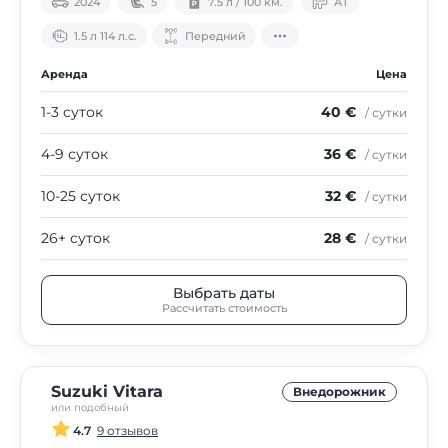
2024
5
7.5 л / 100 км.
АТ
1.5 л 114 л.с.
Передний
Аренда
Цена
1-3 суток
40 €
/ сутки
4-9 суток
36 €
/ сутки
10-25 суток
32 €
/ сутки
26+ суток
28 €
/ сутки
Выбрать даты
Рассчитать стоимость
Suzuki Vitara
Внедорожник
или подобный
4.7
9 отзывов