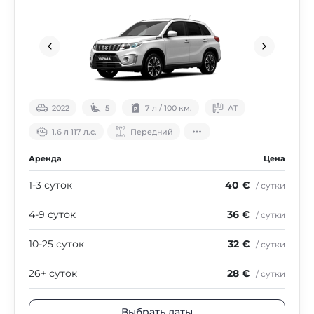
2022
5
7 л / 100 км.
АТ
1.6 л 117 л.с.
Передний
Аренда
Цена
1-3 суток
40 €
/ сутки
4-9 суток
36 €
/ сутки
10-25 суток
32 €
/ сутки
26+ суток
28 €
/ сутки
Выбрать даты