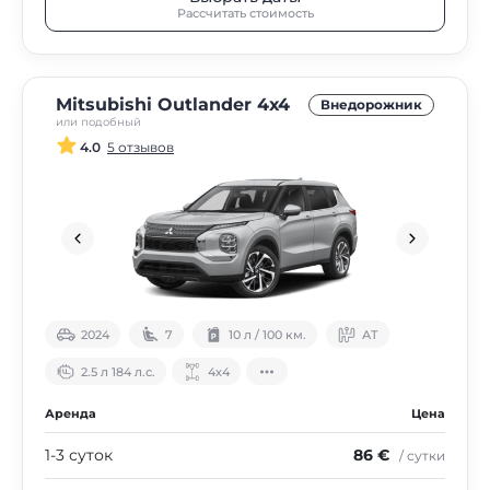
Рассчитать стоимость
Mitsubishi Outlander 4х4
Внедорожник
или подобный
4.0
5 отзывов
2024
7
10 л / 100 км.
АТ
2.5 л 184 л.с.
4х4
Аренда
Цена
1-3 суток
86 €
/ сутки