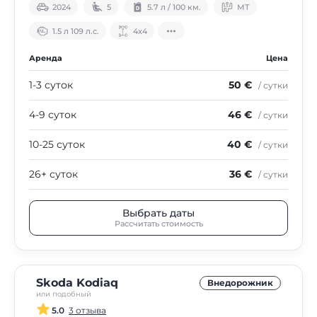
2024
5
5.7 л / 100 км.
МТ
1.5 л 109 л.с.
4х4
Аренда
Цена
1-3 суток
50 €
/ сутки
4-9 суток
46 €
/ сутки
10-25 суток
40 €
/ сутки
26+ суток
36 €
/ сутки
Выбрать даты
Рассчитать стоимость
Skoda Kodiaq
Внедорожник
или подобный
5.0
3 отзыва