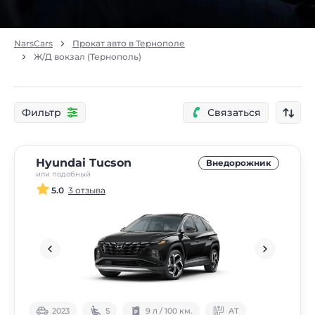
NarsCars
Прокат авто в Тернополе
Ж/Д вокзал (Тернополь)
Фильтр
Связаться
Hyundai Tucson
Внедорожник
или подобный
5.0
3 отзыва
2023
5
9 л / 100 км.
АТ