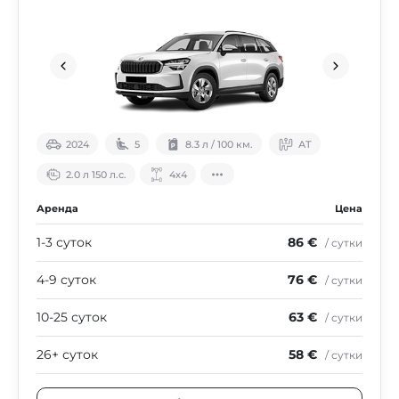
2024
5
8.3 л / 100 км.
АТ
2.0 л 150 л.с.
4х4
Аренда
Цена
1-3 суток
86 €
/ сутки
4-9 суток
76 €
/ сутки
10-25 суток
63 €
/ сутки
26+ суток
58 €
/ сутки