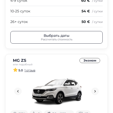
4-9 суток
60 €
/ сутки
10-25 суток
54 €
/ сутки
26+ суток
50 €
/ сутки
Выбрать даты
Рассчитать стоимость
MG ZS
Эконом
или подобный
5.0
1 отзыв