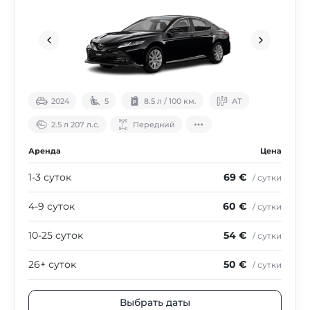
2024
5
8.5 л / 100 км.
АТ
2.5 л 207 л.с.
Передний
Аренда
Цена
1-3 суток
69 €
/ сутки
4-9 суток
60 €
/ сутки
10-25 суток
54 €
/ сутки
26+ суток
50 €
/ сутки
Выбрать даты