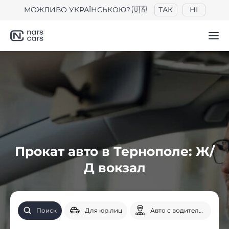
МОЖЛИВО УКРАЇНСЬКОЮ? 🇺🇦
ТАК
НІ
Прокат авто в Тернополе: Ж/
Д вокзал
Поиск
Для юр.лиц
Авто с водителем