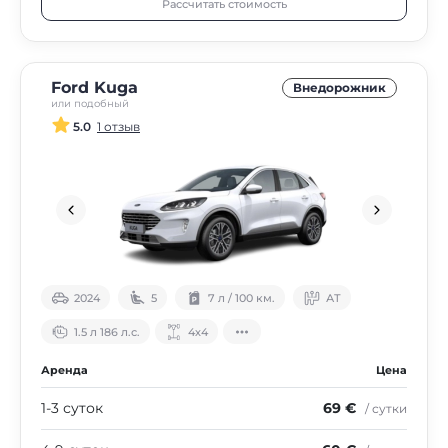
Рассчитать стоимость
Ford Kuga
Внедорожник
или подобный
5.0
1 отзыв
2024
5
7 л / 100 км.
АТ
1.5 л 186 л.с.
4х4
Аренда
Цена
1-3 суток
69 €
/ сутки