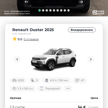
Renault Duster 2025
Внедорожник
или подобный
0.0
0 отзывов
2025
5
6.9 л / 100 км.
АТ
1.3 л 150 л.с.
Передний
Аренда
Цена
1-3 суток
54 €
/ сутки