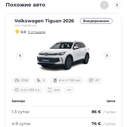
Похожие авто
Volkswagen Tiguan 2026
Внедорожник
или подобный
0.0
0 отзывов
2026
5
6.4 л / 100 км.
АТ
2.0 л 193 л.с.
4х4
Аренда
Цена
1-3 суток
86 €
/ сутки
4-9 суток
76 €
/ сутки