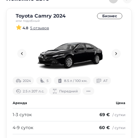
Toyota Camry 2024
Бизнес
или подобный
4.8
5 отзывов
2024
5
8.5 л / 100 км.
АТ
2.5 л 207 л.с.
Передний
Аренда
Цена
1-3 суток
69 €
/ сутки
4-9 суток
60 €
/ сутки