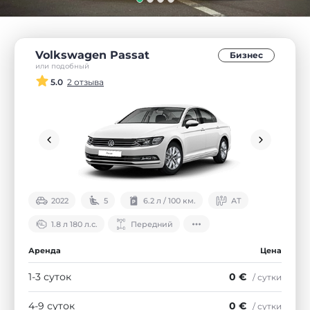
Volkswagen Passat
Бизнес
или подобный
5.0
2 отзыва
2022
5
6.2 л / 100 км.
АТ
1.8 л 180 л.с.
Передний
Аренда
Цена
1-3 суток
0 €
/ сутки
4-9 суток
0 €
/ сутки