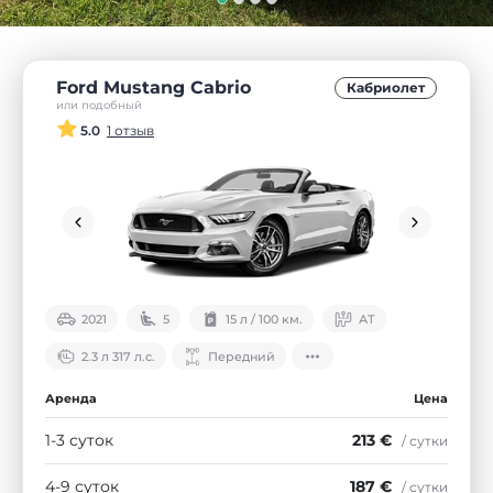
Ford Mustang Cabrio
Кабриолет
или подобный
5.0
1 отзыв
2021
5
15 л / 100 км.
АТ
2.3 л 317 л.с.
Передний
Аренда
Цена
1-3 суток
213 €
/ сутки
4-9 суток
187 €
/ сутки