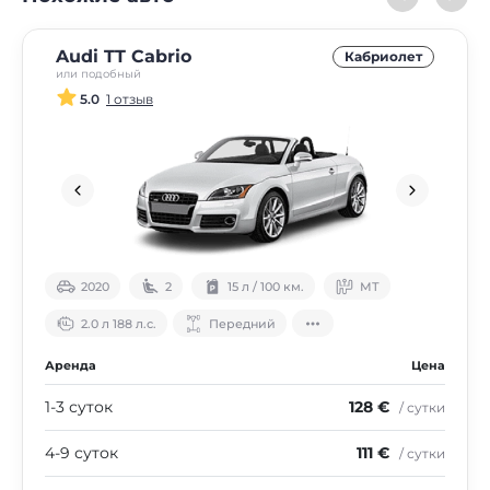
Audi TT Cabrio
Кабриолет
или подобный
5.0
1 отзыв
2020
2
15 л / 100 км.
МТ
2.0 л 188 л.с.
Передний
Аренда
Цена
1-3 суток
128 €
/ сутки
4-9 суток
111 €
/ сутки