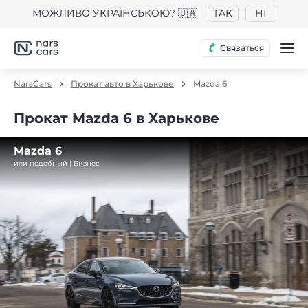
МОЖЛИВО УКРАЇНСЬКОЮ? 🇺🇦
ТАК
НІ
Связаться
NarsCars
Прокат авто в Харькове
Mazda 6
Прокат Mazda 6 в Харькове
Mazda 6
или подобный | Бизнес