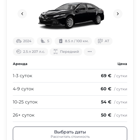
2024
5
8.5 л / 100 км.
АТ
2.5 л 207 л.с.
Передний
Аренда
Цена
1-3 суток
69 €
/ сутки
4-9 суток
60 €
/ сутки
10-25 суток
54 €
/ сутки
26+ суток
50 €
/ сутки
Выбрать даты
Рассчитать стоимость