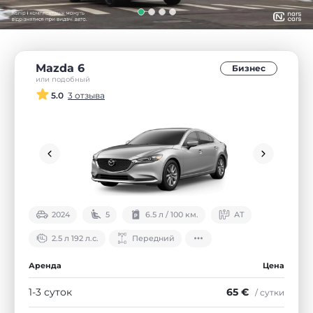
Mazda 6
Бизнес
или подобный
5.0
3 отзыва
2024
5
6.5 л / 100 км.
АТ
2.5 л 192 л.с.
Передний
Аренда
Цена
1-3 суток
65 €
/ сутки