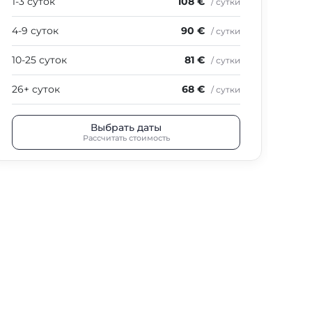
1-3 суток
108 €
1-3
/ сутки
4-9 суток
90 €
4-9
/ сутки
10-25 суток
81 €
10-
/ сутки
26+ суток
68 €
26+
/ сутки
Выбрать даты
Рассчитать стоимость