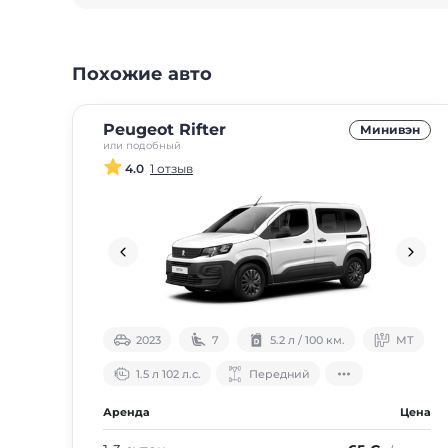
Похожие авто
Peugeot Rifter
Минивэн
или подобный
4.0
1 отзыв
2023
7
5.2 л / 100 км.
МТ
1.5 л 102 л.с.
Передний
Аренда
Цена