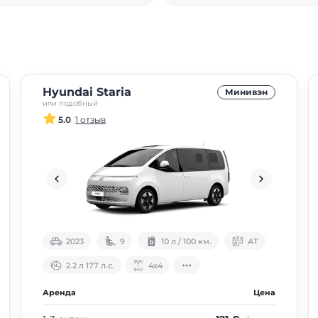
Hyundai Staria
Минивэн
или подобный
5.0
1 отзыв
2023
9
10 л / 100 км.
АТ
2.2 л 177 л.с.
4х4
Аренда
Цена