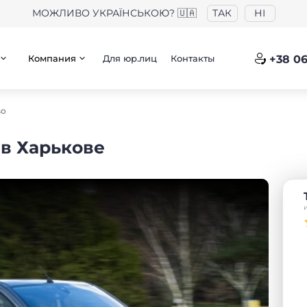
МОЖЛИВО УКРАЇНСЬКОЮ? 🇺🇦
ТАК
НІ
Компания
Для юр.лиц
Контакты
+38 06
so
 в Харькове