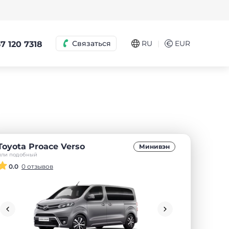
|
Связаться
RU
€
EUR
7 120 7318
Toyota Proace Verso
Минивэн
или подобный
0.0
0 отзывов