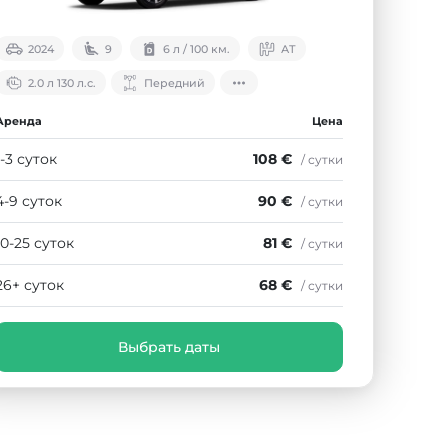
2024
9
6 л / 100 км.
АТ
2.0 л 130 л.с.
Передний
Аренда
Цена
1-3 суток
108 €
/ сутки
4-9 суток
90 €
/ сутки
10-25 суток
81 €
/ сутки
26+ суток
68 €
/ сутки
Выбрать даты