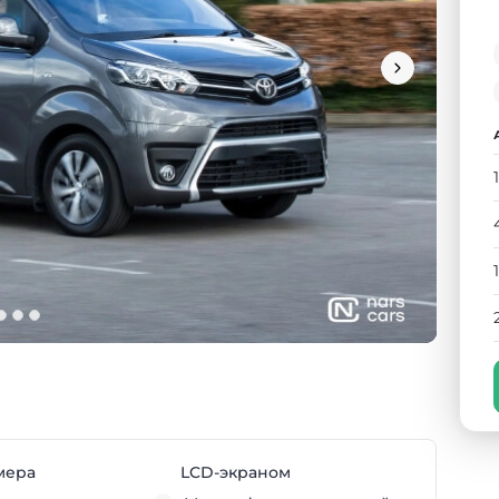
мера
LCD-экраном