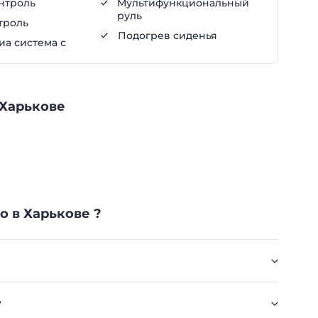
нтроль
Мультифункциональный
руль
троль
Подогрев сиденья
а система с
 Харькове
o в Харькове ?
?