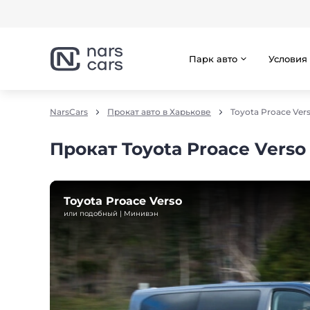
Парк авто
Условия
NarsCars
Прокат авто в Харькове
Toyota Proace Ver
Прокат Toyota Proace Verso
Toyota Proace Verso
или подобный | Минивэн