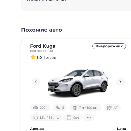
Похожие авто
Ford Kuga
Внедорожник
или подобный
5.0
1 отзыв
2024
5
7 л / 100 км.
АТ
1.5 л 186 л.с.
4х4
Аренда
Цена