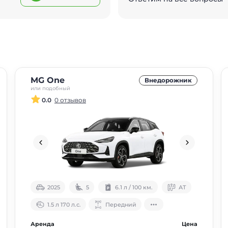
MG One
Внедорожник
или подобный
0.0
0 отзывов
2025
5
6.1 л / 100 км.
АТ
1.5 л 170 л.с.
Передний
Аренда
Цена