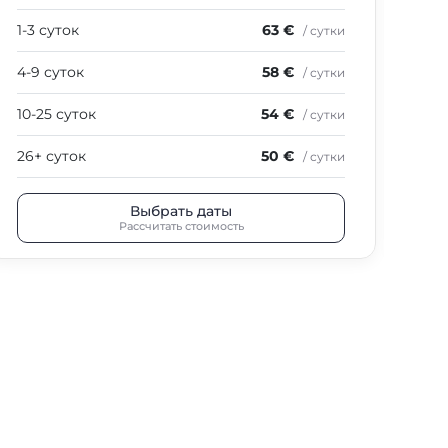
1-3 суток
63 €
1-3
/ сутки
4-9 суток
58 €
4-9
/ сутки
10-25 суток
54 €
10-
/ сутки
26+ суток
50 €
26+
/ сутки
Выбрать даты
Рассчитать стоимость