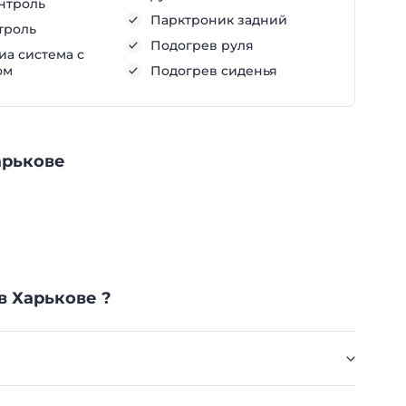
нтроль
Парктроник задний
троль
Подогрев руля
а система с
ом
Подогрев сиденья
арькове
в Харькове ?