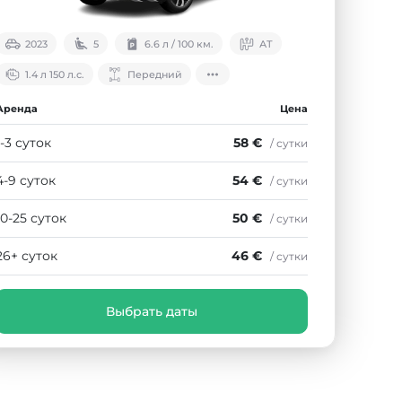
2023
5
6.6 л / 100 км.
АТ
1.4 л 150 л.с.
Передний
Аренда
Цена
1-3 суток
58 €
/ сутки
4-9 суток
54 €
/ сутки
10-25 суток
50 €
/ сутки
26+ суток
46 €
/ сутки
Выбрать даты