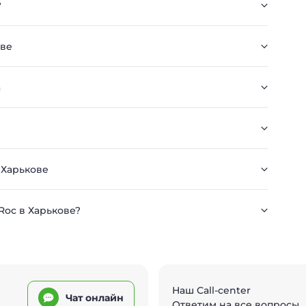
?
ове
а
 Харькове
Roc в Харькове?
Наш Call-center
Чат онлайн
Ответим на все вопросы