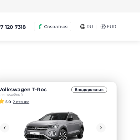
|
Связаться
RU
€
EUR
7 120 7318
Volkswagen T-Roc
Внедорожник
или подобный
5.0
2 отзыва