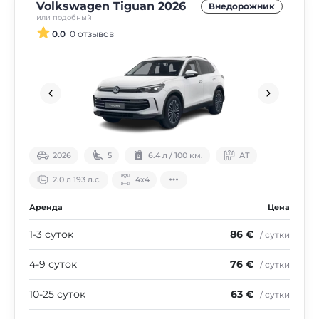
Volkswagen Tiguan 2026
Внедорожник
или подобный
0.0
0 отзывов
2026
5
6.4 л / 100 км.
АТ
2.0 л 193 л.с.
4х4
Аренда
Цена
1-3 суток
86 €
/ сутки
4-9 суток
76 €
/ сутки
10-25 суток
63 €
/ сутки