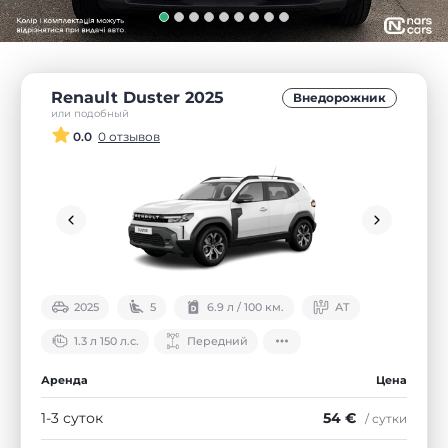
Renault Duster 2025
Внедорожник
или подобный
0.0
0 отзывов
2025
5
6.9 л / 100 км.
АТ
1.3 л 150 л.с.
Передний
Аренда
Цена
1-3 суток
54 €
/ сутки