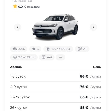
или подобный
0.0
0 отзывов
2026
5
6.4 л / 100 км.
АТ
2.0 л 193 л.с.
4х4
Аренда
Цена
1-3 суток
86 €
/ сутки
4-9 суток
76 €
/ сутки
10-25 суток
63 €
/ сутки
26+ суток
58 €
/ сутки