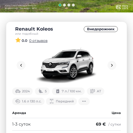
Renault Koleos
Внедорожник
или подобный
0.0
0 отзывов
2024
5
7 л / 100 км.
АТ
1.6 л 130 л.с.
Передний
Аренда
Цена
1-3 суток
69 €
/ сутки