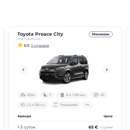
Toyota Proace City
Минивэн
или подобный
0.0
0 отзывов
2024
7
6 л / 100 км.
АТ
1.2 л 130 л.с.
Передний
Аренда
Цена
1-3 суток
65 €
/ сутки