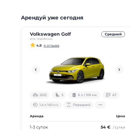
Арендуй уже сегодня
Volkswagen Golf
Средний
или подобный
4.8
4 отзыва
2022
5
6 л / 100 км.
АТ
1.4 л 140 л.с.
Передний
Аренда
Цена
1-3 суток
54 €
/ сутки