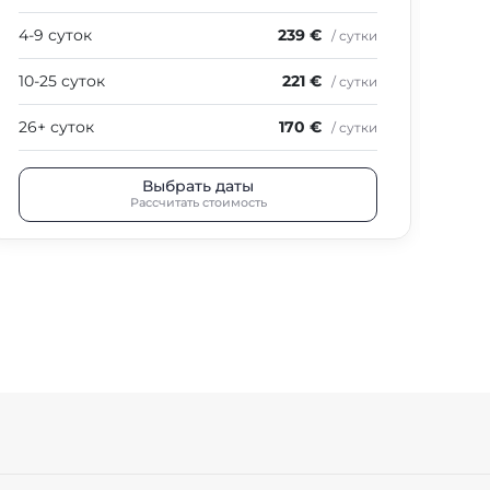
4-9 суток
239 €
4-9
/ сутки
10-25 суток
221 €
10-
/ сутки
26+ суток
170 €
26+
/ сутки
Выбрать даты
Рассчитать стоимость