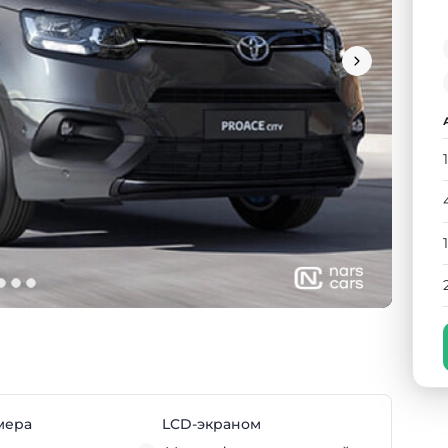
мера
LCD-экраном