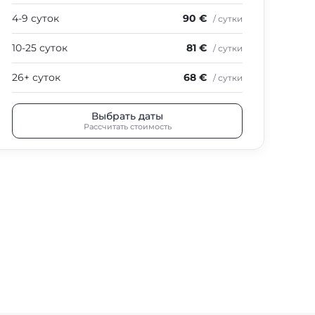
4-9 суток
90 €
4-9
/ сутки
10-25 суток
81 €
10-
/ сутки
26+ суток
68 €
26+
/ сутки
Выбрать даты
Рассчитать стоимость