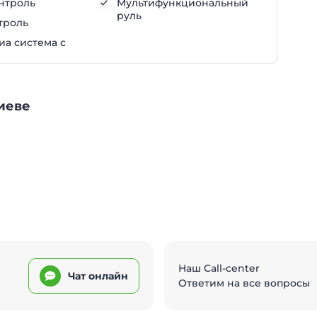
нтроль
Мультифункциональный
руль
троль
а система с
Киеве
Наш Call-center
Чат онлайн
Ответим на все вопросы