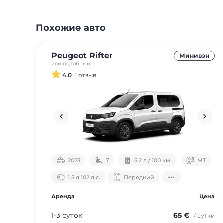
Похожие авто
Peugeot Rifter
Минивэн
или подобный
4.0
1 отзыв
2023
7
5.2 л / 100 км.
МТ
1.5 л 102 л.с.
Передний
Аренда
Цена
1-3 суток
65 €
/ сутки