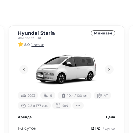
Hyundai Staria
Минивэн
или подобный
5.0
1 отзыв
2023
9
10 л / 100 км.
АТ
2.2 л 177 л.с.
4х4
Аренда
Цена
1-3 суток
121 €
/ сутки