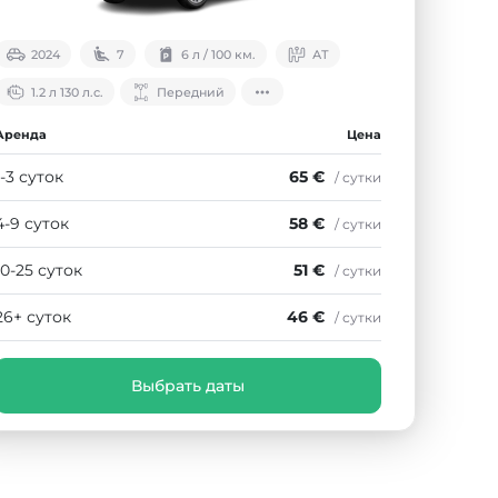
2024
7
6 л / 100 км.
АТ
1.2 л 130 л.с.
Передний
Аренда
Цена
1-3 суток
65 €
/ сутки
4-9 суток
58 €
/ сутки
10-25 суток
51 €
/ сутки
26+ суток
46 €
/ сутки
Выбрать даты