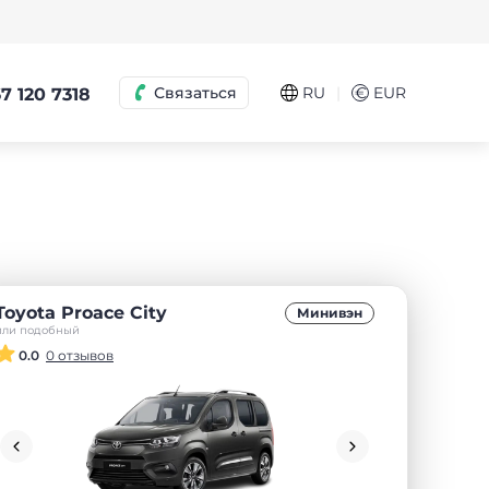
|
Связаться
RU
€
EUR
7 120 7318
Toyota Proace City
Минивэн
или подобный
0.0
0 отзывов