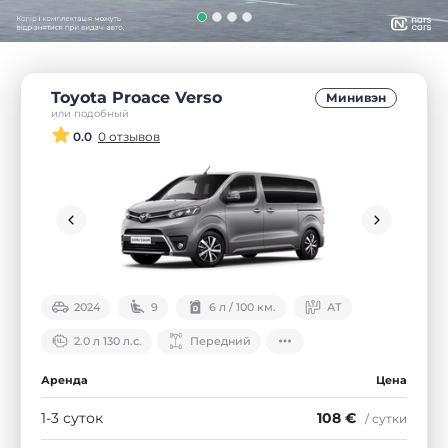
Toyota Proace Verso
Минивэн
или подобный
0.0
0 отзывов
2024
9
6 л / 100 км.
АТ
2.0 л 130 л.с.
Передний
Аренда
Цена
1-3 суток
108 €
/ сутки