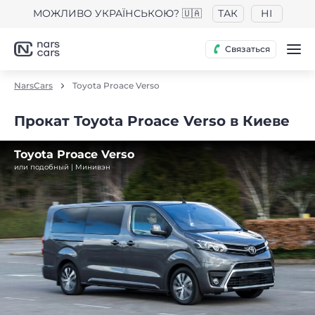
МОЖЛИВО УКРАЇНСЬКОЮ? 🇺🇦
ТАК
НІ
Связаться
NarsCars
Toyota Proace Verso
Прокат Toyota Proace Verso в Киеве
Toyota Proace Verso
или подобный | Минивэн