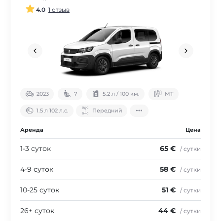
4.0
1 отзыв
2023
7
5.2 л / 100 км.
МТ
1.5 л 102 л.с.
Передний
Аренда
Цена
1-3 суток
65 €
/ сутки
4-9 суток
58 €
/ сутки
10-25 суток
51 €
/ сутки
26+ суток
44 €
/ сутки