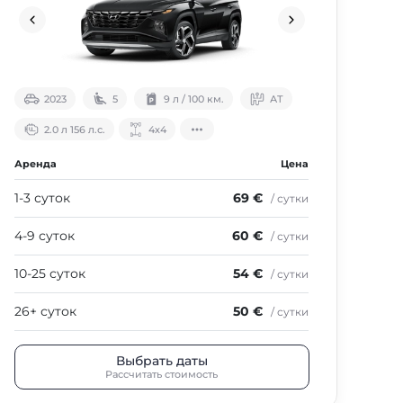
2023
5
9 л / 100 км.
АТ
2.0 л 156 л.с.
4х4
Аренда
Цена
1-3 суток
69 €
/ сутки
4-9 суток
60 €
/ сутки
10-25 суток
54 €
/ сутки
26+ суток
50 €
/ сутки
Выбрать даты
Рассчитать стоимость