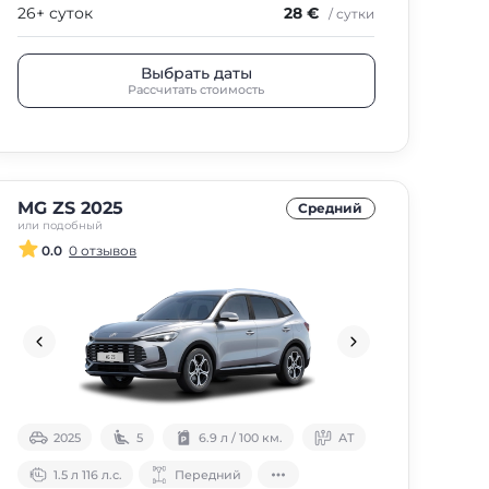
26+ суток
28 €
/ сутки
Выбрать даты
Рассчитать стоимость
MG ZS 2025
Средний
или подобный
0.0
0 отзывов
2025
5
6.9 л / 100 км.
АТ
1.5 л 116 л.с.
Передний