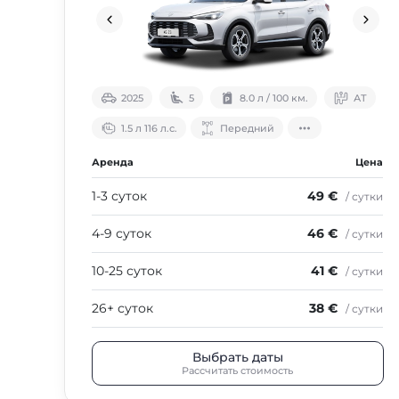
2025
5
8.0 л / 100 км.
АТ
1.5 л 116 л.с.
Передний
Аренда
Цена
1-3 суток
49 €
/ сутки
4-9 суток
46 €
/ сутки
10-25 суток
41 €
/ сутки
26+ суток
38 €
/ сутки
Выбрать даты
Рассчитать стоимость