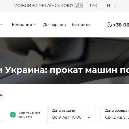
МОЖЛИВО УКРАЇНСЬКОЮ? 🇺🇦
ТАК
НІ
Компания
Для юр.лиц
Контакты
+38 06
и Украина: прокат машин 
ем
Дата выдачи
Дата возвра
Вернуть в том
Вс 9 Авг, 10:00
Ср 1
же месте