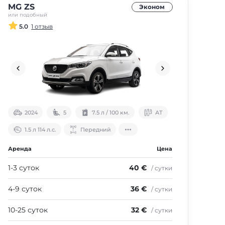
MG ZS
Эконом
или подобный
5.0
1 отзыв
2024
5
7.5 л / 100 км.
АТ
1.5 л 114 л.с.
Передний
Аренда
Цена
1-3 суток
40 €
/ сутки
4-9 суток
36 €
/ сутки
10-25 суток
32 €
/ сутки