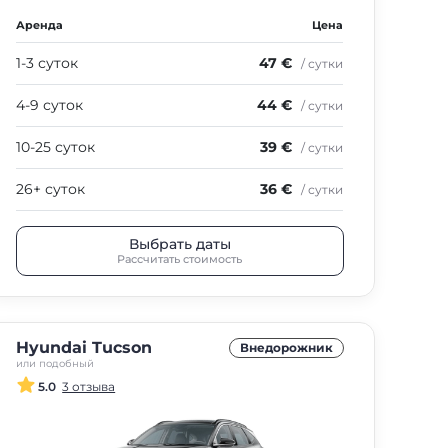
Аренда
Цена
1-3 суток
47 €
/ сутки
4-9 суток
44 €
/ сутки
10-25 суток
39 €
/ сутки
26+ суток
36 €
/ сутки
Выбрать даты
Рассчитать стоимость
Hyundai Tucson
Внедорожник
или подобный
5.0
3 отзыва