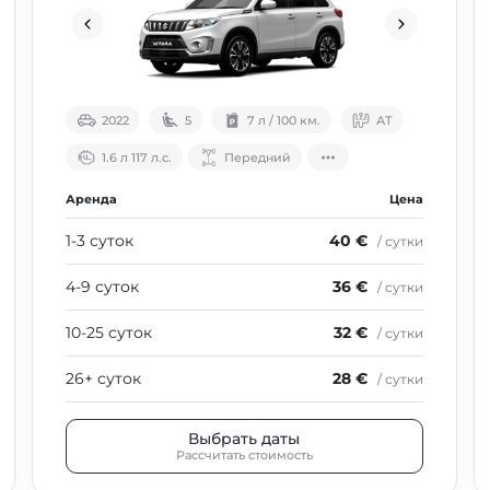
2022
5
7 л / 100 км.
АТ
1.6 л 117 л.с.
Передний
Аренда
Цена
1-3 суток
40 €
/ сутки
4-9 суток
36 €
/ сутки
10-25 суток
32 €
/ сутки
26+ суток
28 €
/ сутки
Выбрать даты
Рассчитать стоимость