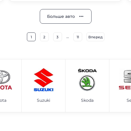
Больше авто
...
1
2
3
11
Вперед
ota
Suzuki
Skoda
S