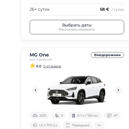
26+ суток
58 €
/ сутки
Выбрать даты
Рассчитать стоимость
MG One
Внедорожник
или подобный
0.0
0 отзывов
2025
5
6.1 л / 100 км.
АТ
1.5 л 170 л.с.
Передний