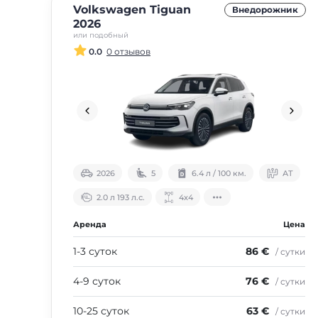
Volkswagen Tiguan
Внедорожник
2026
или подобный
0.0
0 отзывов
2026
5
6.4 л / 100 км.
АТ
2.0 л 193 л.с.
4х4
Аренда
Цена
1-3 суток
86 €
/ сутки
4-9 суток
76 €
/ сутки
10-25 суток
63 €
/ сутки