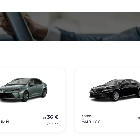
класс
36 €
от
ний
Бизнес
/ сутки