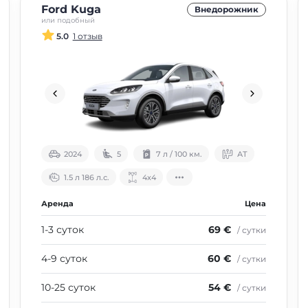
Ford Kuga
Внедорожник
или подобный
5.0
1 отзыв
2024
5
7 л / 100 км.
АТ
1.5 л 186 л.с.
4х4
Аренда
Цена
1-3 суток
69 €
/ сутки
4-9 суток
60 €
/ сутки
10-25 суток
54 €
/ сутки