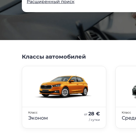
Расширенный поиск
Классы автомобилей
класс
класс
0 €
28 €
от
Эконом
Сред
сутки
/ сутки