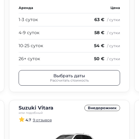
Аренда
Цена
1-3 суток
63 €
/ сутки
4-9 суток
58 €
/ сутки
10-25 суток
54 €
/ сутки
26+ суток
50 €
/ сутки
Выбрать даты
Рассчитать стоимость
Suzuki Vitara
Внедорожник
или подобный
4.7
9 отзывов