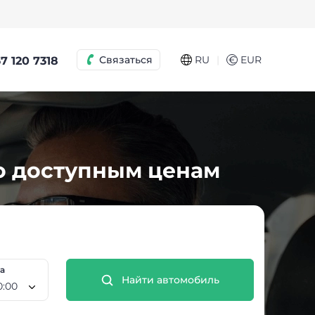
|
Связаться
RU
€
EUR
7 120 7318
по доступным ценам
та
Найти автомобиль
2 Авг, 10:00