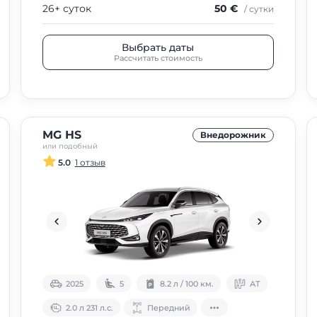
26+ суток
50 €
/ сутки
Выбрать даты
Рассчитать стоимость
MG HS
Внедорожник
или подобный
5.0
1 отзыв
2025
5
8.2 л / 100 км.
АТ
2.0 л 231 л.с.
Передний