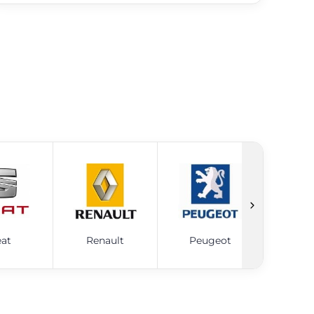
eat
Renault
Peugeot
Ni