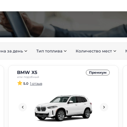
на за день
Тип топлива
Количество мест
BMW X5
Премиум
или подобный
5.0
1 отзыв