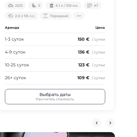
2023
5
6.1 л / 100 км.
АТ
2.0 л 116 л.с.
Передний
Аренда
Цена
1-3 суток
150 €
/ сутки
4-9 суток
136 €
/ сутки
10-25 суток
123 €
/ сутки
26+ суток
109 €
/ сутки
Выбрать даты
Рассчитать стоимость