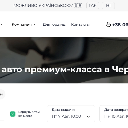
МОЖЛИВО УКРАЇНСЬКОЮ? 🇺🇦
ТАК
НІ
Компания
Для юр.лиц
Контакты
+38 06
 авто премиум-класса в Че
ем
Дата выдачи
Дата возвра
Вернуть в том
Пт 7 Авг, 10:00
Пн 
же месте