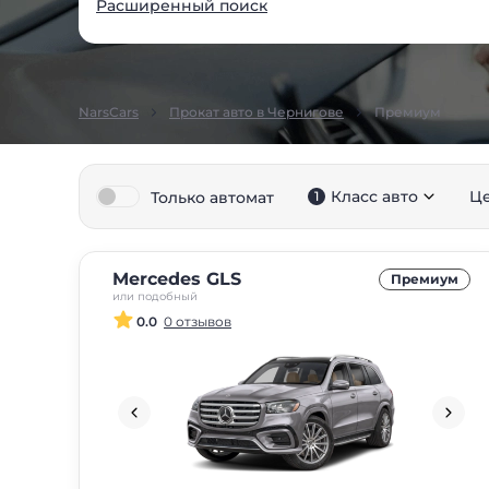
Расширенный поиск
NarsCars
Прокат авто в Чернигове
Премиум
Класс авто
Це
Только автомат
1
Mercedes GLS
Премиум
или подобный
0.0
0 отзывов