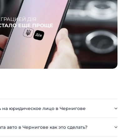
ЕГРАЦИЕЙ ДІЯ
NA
СТАЛО ЕЩЕ ПРОЩЕ
АР
ь на юридическое лицо в Чернигове
ата авто в Чернигове как это сделать?