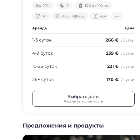
2024
7
13.6 л / 100 км.
АТ
4.0 л 489 л.с.
4х4
Аренда
Цена
1-3 суток
266 €
/ сутки
4-9 суток
239 €
/ сутки
10-25 суток
221 €
/ сутки
26+ суток
170 €
/ сутки
Выбрать даты
Рассчитать стоимость
Предложения и продукты