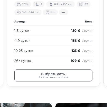
2024
5
8.2 л / 100 км.
АТ
3.0 л 286 л.с.
4х4
Аренда
Цена
1-3 суток
150 €
/ сутки
4-9 суток
136 €
/ сутки
10-25 суток
123 €
/ сутки
26+ суток
109 €
/ сутки
Выбрать даты
Рассчитать стоимость