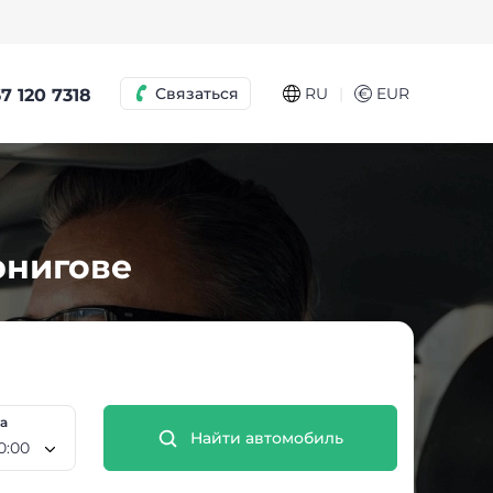
|
Связаться
RU
€
EUR
7 120 7318
рнигове
та
Найти автомобиль
10 Авг, 10:00