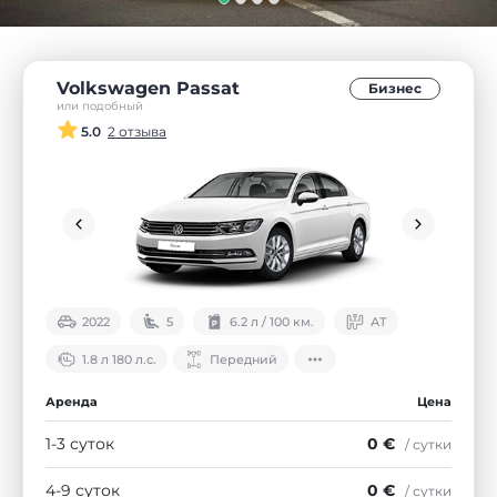
Volkswagen Passat
Бизнес
или подобный
5.0
2 отзыва
2022
5
6.2 л / 100 км.
АТ
1.8 л 180 л.с.
Передний
Аренда
Цена
1-3 суток
0 €
/ сутки
4-9 суток
0 €
/ сутки