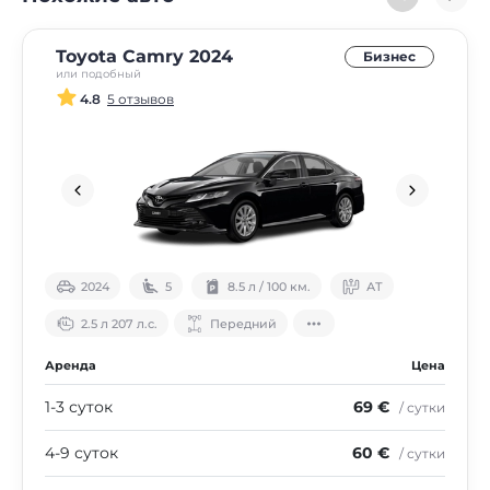
Toyota Camry 2024
Бизнес
или подобный
4.8
5 отзывов
2024
5
8.5 л / 100 км.
АТ
2.5 л 207 л.с.
Передний
Аренда
Цена
1-3 суток
69 €
/ сутки
4-9 суток
60 €
/ сутки