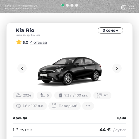
Kia Rio
Эконом
или подобный
5.0
4 отзыва
2024
5
7.3 л / 100 км.
АТ
1.6 л 107 л.с.
Передний
Аренда
Цена
1-3 суток
44 €
/ сутки