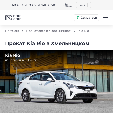
МОЖЛИВО УКРАЇНСЬКОЮ? 🇺🇦
ТАК
НІ
Связаться
NarsCars
Прокат авто в Хмельницком
Kia Rio
Прокат Kia Rio в Хмельницком
Kia Rio
или подобный | Эконом