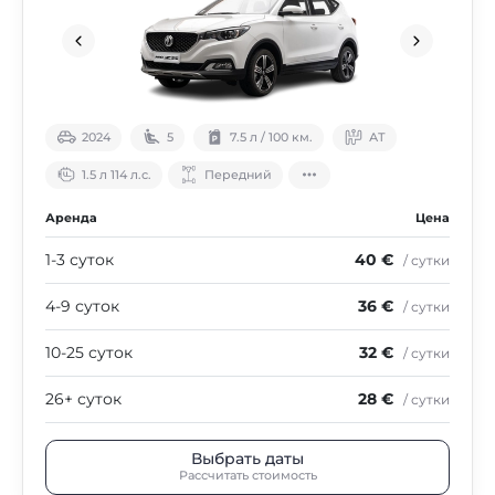
2024
5
7.5 л / 100 км.
АТ
1.5 л 114 л.с.
Передний
Аренда
Цена
1-3 суток
40 €
/ сутки
4-9 суток
36 €
/ сутки
10-25 суток
32 €
/ сутки
26+ суток
28 €
/ сутки
Выбрать даты
Рассчитать стоимость