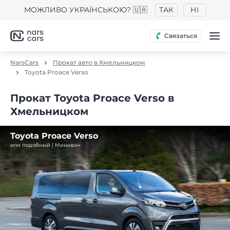
МОЖЛИВО УКРАЇНСЬКОЮ? 🇺🇦
ТАК
НІ
Связаться
NarsCars
Прокат авто в Хмельницком
Toyota Proace Verso
Прокат Toyota Proace Verso в
Хмельницком
Toyota Proace Verso
или подобный | Минивэн