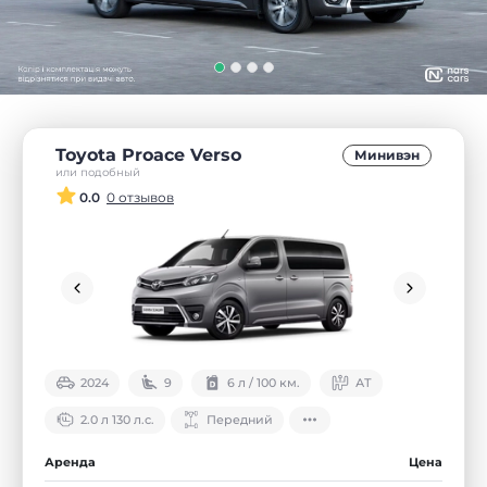
Toyota Proace Verso
Минивэн
или подобный
0.0
0 отзывов
2024
9
6 л / 100 км.
АТ
2.0 л 130 л.с.
Передний
Аренда
Цена