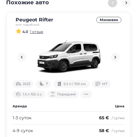
Похожие авто
Peugeot Rifter
Минивэн
или подобный
4.0
1 отзыв
2023
7
5.2 л / 100 км.
МТ
1.5 л 102 л.с.
Передний
Аренда
Цена
1-3 суток
65 €
/ сутки
4-9 суток
58 €
/ сутки