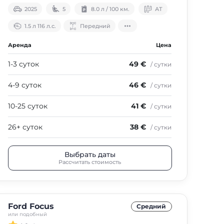
2025
5
8.0 л / 100 км.
АТ
1.5 л 116 л.с.
Передний
Аренда
Цена
1-3 суток
49 €
/ сутки
4-9 суток
46 €
/ сутки
10-25 суток
41 €
/ сутки
26+ суток
38 €
/ сутки
Выбрать даты
Рассчитать стоимость
Ford Focus
Средний
или подобный