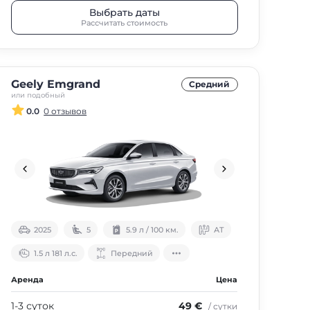
Выбрать даты
Рассчитать стоимость
Geely Emgrand
Средний
или подобный
0.0
0 отзывов
2025
5
5.9 л / 100 км.
АТ
1.5 л 181 л.с.
Передний
Аренда
Цена
1-3 суток
49 €
/ сутки