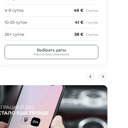
4-9 суток
46 €
/ сутки
10-25 суток
41 €
/ сутки
26+ суток
38 €
/ сутки
Выбрать даты
Рассчитать стоимость
ЕГРАЦИЕЙ ДІЯ
NA
СТАЛО ЕЩЕ ПРОЩЕ
АР