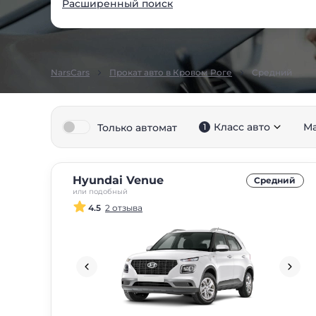
Расширенный поиск
NarsCars
Прокат авто в Кровом Роге
Средний
Класс авто
М
Только автомат
1
Hyundai Venue
Средний
или подобный
4.5
2 отзыва