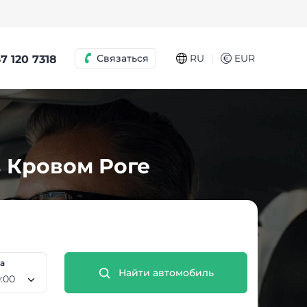
|
Связаться
RU
€
EUR
7 120 7318
в Кровом Роге
та
Найти автомобиль
 Авг, 10:00