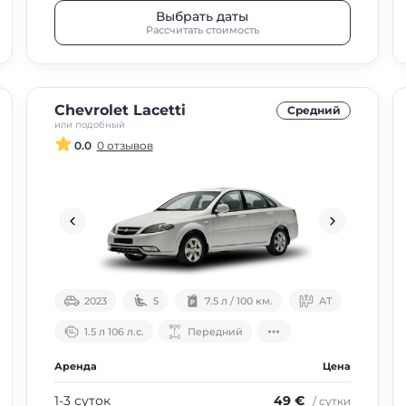
Выбрать даты
Рассчитать стоимость
Chevrolet Lacetti
Средний
или подобный
0.0
0 отзывов
2023
5
7.5 л / 100 км.
АТ
1.5 л 106 л.с.
Передний
Аренда
Цена
1-3 суток
49 €
/ сутки