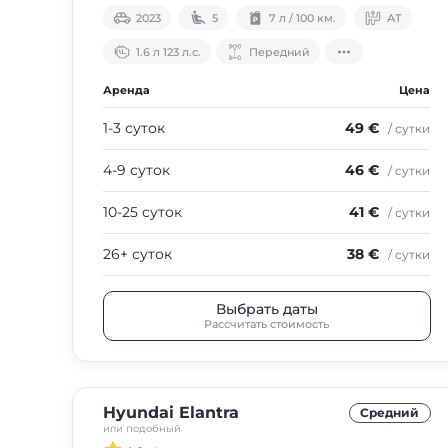
2023
5
7 л / 100 км.
АТ
1.6 л 123 л.с.
Передний
Аренда
Цена
1-3 суток
49 €
/ сутки
4-9 суток
46 €
/ сутки
10-25 суток
41 €
/ сутки
26+ суток
38 €
/ сутки
Выбрать даты
Рассчитать стоимость
Hyundai Elantra
Средний
или подобный