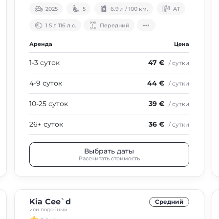
2025
5
6.9 л / 100 км.
АТ
1.5 л 116 л.с.
Передний
Аренда
Цена
1-3 суток
47 €
/ сутки
4-9 суток
44 €
/ сутки
10-25 суток
39 €
/ сутки
26+ суток
36 €
/ сутки
Выбрать даты
Рассчитать стоимость
Kia Cee`d
Средний
или подобный