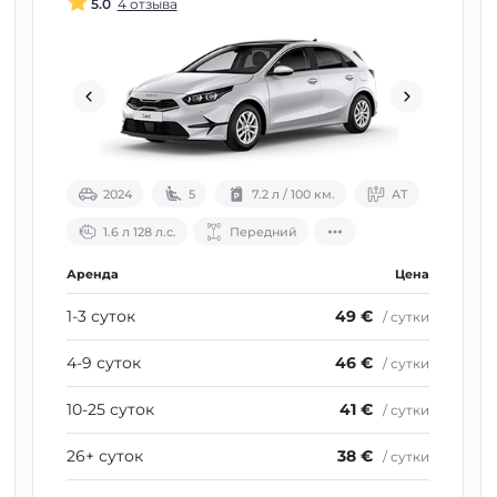
5.0
4 отзыва
2024
5
7.2 л / 100 км.
АТ
1.6 л 128 л.с.
Передний
Аренда
Цена
1-3 суток
49 €
/ сутки
4-9 суток
46 €
/ сутки
10-25 суток
41 €
/ сутки
26+ суток
38 €
/ сутки