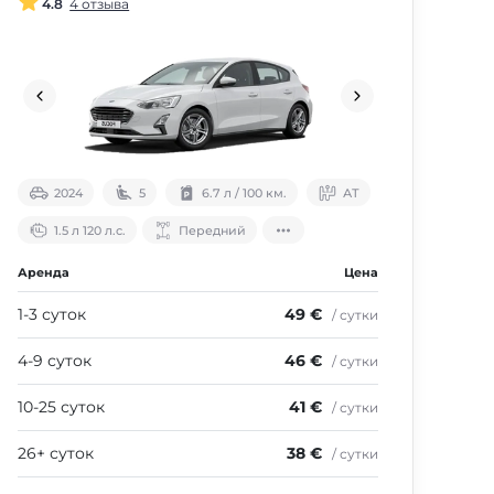
4.8
4 отзыва
2024
5
6.7 л / 100 км.
АТ
1.5 л 120 л.с.
Передний
Аренда
Цена
1-3 суток
49 €
/ сутки
4-9 суток
46 €
/ сутки
10-25 суток
41 €
/ сутки
26+ суток
38 €
/ сутки