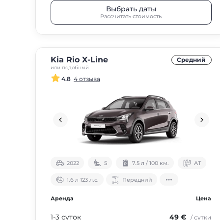
Выбрать даты
Рассчитать стоимость
Kia Rio X-Line
Средний
или подобный
4.8
4 отзыва
2022
5
7.5 л / 100 км.
АТ
1.6 л 123 л.с.
Передний
Аренда
Цена
1-3 суток
49 €
/ сутки