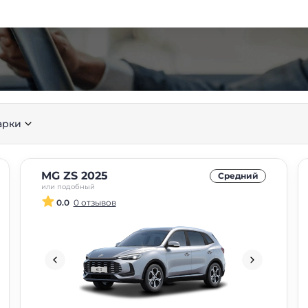
арки
MG ZS 2025
Средний
или подобный
0.0
0 отзывов