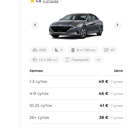
4.8
4 отзыва
2022
5
8 л / 100 км.
АТ
1.6 л 128 л.с.
Передний
Аренда
Цена
1-3 суток
49 €
/ сутки
4-9 суток
46 €
/ сутки
10-25 суток
41 €
/ сутки
26+ суток
38 €
/ сутки