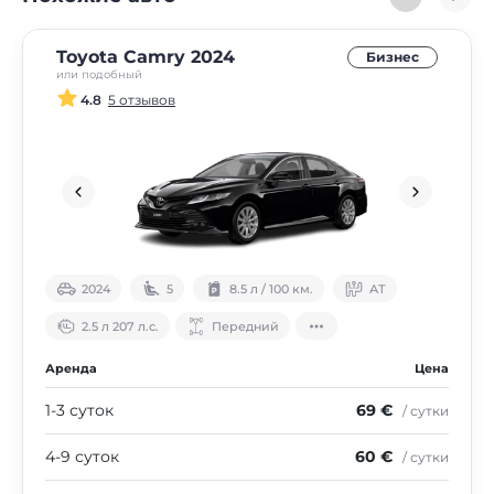
Toyota Camry 2024
Бизнес
или подобный
4.8
5 отзывов
2024
5
8.5 л / 100 км.
АТ
2.5 л 207 л.с.
Передний
Аренда
Цена
1-3 суток
69 €
/ сутки
4-9 суток
60 €
/ сутки