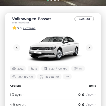
Volkswagen Passat
Бизнес
или подобный
5.0
2 отзыва
2022
5
6.2 л / 100 км.
АТ
1.8 л 180 л.с.
Передний
Аренда
Цена
1-3 суток
0 €
/ сутки
4-9 суток
0 €
/ сутки