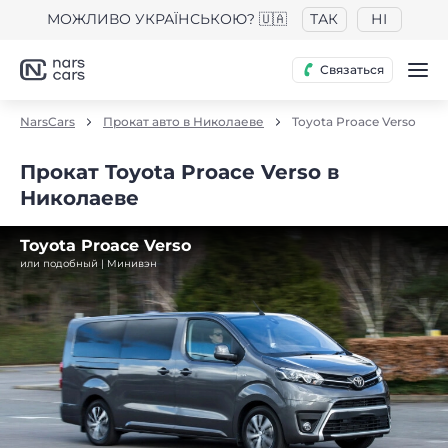
МОЖЛИВО УКРАЇНСЬКОЮ? 🇺🇦
ТАК
НІ
Связаться
NarsCars
Прокат авто в Николаеве
Toyota Proace Verso
Прокат Toyota Proace Verso в
Николаеве
Toyota Proace Verso
или подобный | Минивэн