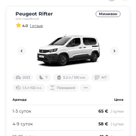
Peugeot Rifter
Минивэн
или подобный
4.0
1 отзыв
2023
7
5.2 л / 100 км.
МТ
1.5 л 102 л.с.
Передний
Аренда
Цена
1-3 суток
65 €
/ сутки
4-9 суток
58 €
/ сутки