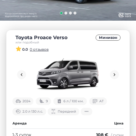
Toyota Proace Verso
Минивэн
или подобный
0.0
0 отзывов
2024
9
6 л / 100 км.
АТ
2.0 л 130 л.с.
Передний
Аренда
Цена
1-3 суток
108 €
/ сутки