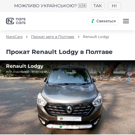
МОЖЛИВО УКРАЇНСЬКОЮ? 🇺🇦
ТАК
НІ
Связаться
NarsCars
Прокат авто в Полтаве
Renault Lodgy
Прокат Renault Lodgy в Полтаве
Renault Lodgy
или подобный | Минивэн