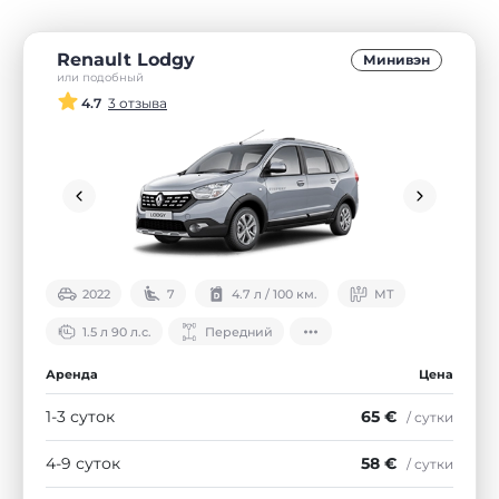
Renault Lodgy
Минивэн
или подобный
4.7
3 отзыва
2022
7
4.7 л / 100 км.
МТ
1.5 л 90 л.с.
Передний
Аренда
Цена
1-3 суток
65 €
/ сутки
4-9 суток
58 €
/ сутки