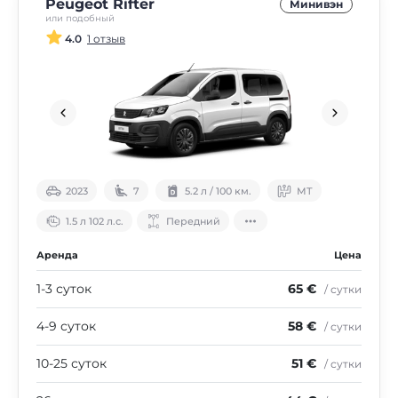
Peugeot Rifter
Минивэн
или подобный
4.0
1 отзыв
2023
7
5.2 л / 100 км.
МТ
1.5 л 102 л.с.
Передний
Аренда
Цена
1-3 суток
65 €
/ сутки
4-9 суток
58 €
/ сутки
10-25 суток
51 €
/ сутки