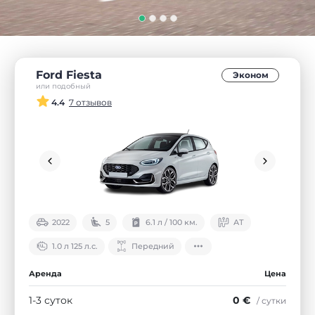
Ford Fiesta
Эконом
или подобный
4.4
7 отзывов
2022
5
6.1 л / 100 км.
АТ
1.0 л 125 л.с.
Передний
Аренда
Цена
1-3 суток
0 €
/ сутки