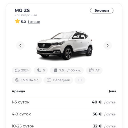
MG ZS
Эконом
или подобный
5.0
1 отзыв
2024
5
7.5 л / 100 км.
АТ
1.5 л 114 л.с.
Передний
Аренда
Цена
1-3 суток
40 €
/ сутки
4-9 суток
36 €
/ сутки
10-25 суток
32 €
/ сутки