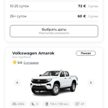
10-25 суток
72 €
/ сутки
26+ суток
60 €
/ сутки
Выбрать даты
Рассчитать стоимость
Volkswagen Amarok
Пикап
или подобный
0.0
0 отзывов
2024
5
7.8 л / 100 км.
АТ