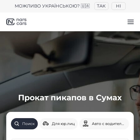
МОЖЛИВО УКРАЇНСЬКОЮ? 🇺🇦
ТАК
НІ
Прокат пикапов в Сумах
Поиск
Для юр.лиц
Авто с водителем