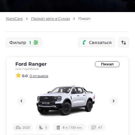
NarsCars
Прокат авто в Сумах
Пикап
1
Фильтр
Связаться
Ford Ranger
Пикап
или подобный
0.0
0 отзывов
2023
5
8 л / 100 км.
АТ