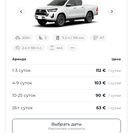
2024
5
11.2 л / 100 км.
АТ
2.4 л 150 л.с.
4х4
Аренда
Цена
1-3 суток
112 €
/ сутки
4-9 суток
103 €
/ сутки
10-25 суток
90 €
/ сутки
26+ суток
63 €
/ сутки
Выбрать даты
Рассчитать стоимость