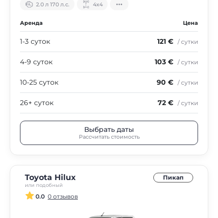
2.0 л 170 л.с.
4х4
Аренда
Цена
1-3 суток
121 €
/ сутки
4-9 суток
103 €
/ сутки
10-25 суток
90 €
/ сутки
26+ суток
72 €
/ сутки
Выбрать даты
Рассчитать стоимость
Toyota Hilux
Пикап
или подобный
0.0
0 отзывов