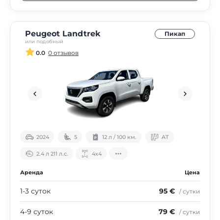
Peugeot Landtrek
Пикап
или подобный
0.0
0 отзывов
2024
5
12 л / 100 км.
АТ
2.4 л 211 л.с.
4х4
Аренда
Цена
1-3 суток
95 €
/ сутки
4-9 суток
79 €
/ сутки