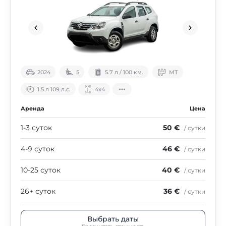
2024
5
5.7 л / 100 км.
МТ
1.5 л 109 л.с.
4х4
Аренда
Цена
1-3 суток
50 €
/ сутки
4-9 суток
46 €
/ сутки
10-25 суток
40 €
/ сутки
26+ суток
36 €
/ сутки
Выбрать даты