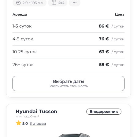
2.0 л 193 л.с.
4х4
Аренда
Цена
1-3 суток
86 €
/ сутки
4-9 суток
76 €
/ сутки
10-25 суток
63 €
/ сутки
26+ суток
58 €
/ сутки
Выбрать даты
Рассчитать стоимость
Hyundai Tucson
Внедорожник
или подобный
5.0
3 отзыва