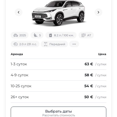
2025
5
8.2 л / 100 км.
АТ
2.0 л 231 л.с.
Передний
Аренда
Цена
1-3 суток
63 €
/ сутки
4-9 суток
58 €
/ сутки
10-25 суток
54 €
/ сутки
26+ суток
50 €
/ сутки
Выбрать даты
Рассчитать стоимость