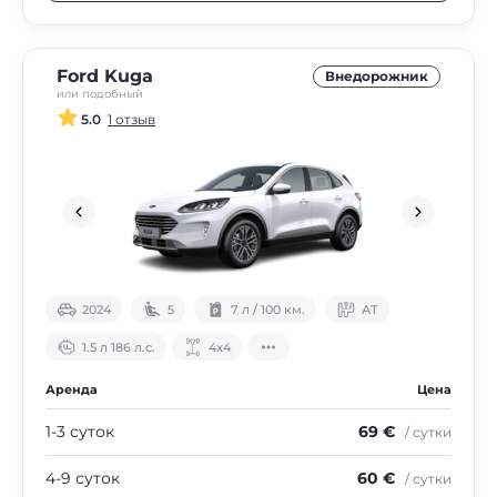
Ford Kuga
Внедорожник
или подобный
5.0
1 отзыв
2024
5
7 л / 100 км.
АТ
1.5 л 186 л.с.
4х4
Аренда
Цена
1-3 суток
69 €
/ сутки
4-9 суток
60 €
/ сутки