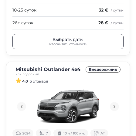
10-25 суток
32 €
/ сутки
26+ суток
28 €
/ сутки
Выбрать даты
Рассчитать стоимость
Mitsubishi Outlander 4х4
Внедорожник
или подобный
4.0
5 отзывов
2024
7
10 л / 100 км.
АТ