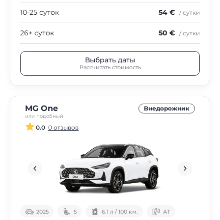
10-25 суток
54 €
/ сутки
26+ суток
50 €
/ сутки
Выбрать даты
Рассчитать стоимость
MG One
Внедорожник
или подобный
0.0
0 отзывов
2025
5
6.1 л / 100 км.
АТ