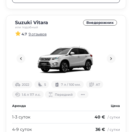
Suzuki Vitara
Внедорожник
или подобный
4.7
9 отзывов
2022
5
7 л / 100 км.
АТ
1.6 л 117 л.с.
Передний
Аренда
Цена
1-3 суток
40 €
/ сутки
4-9 суток
36 €
/ сутки