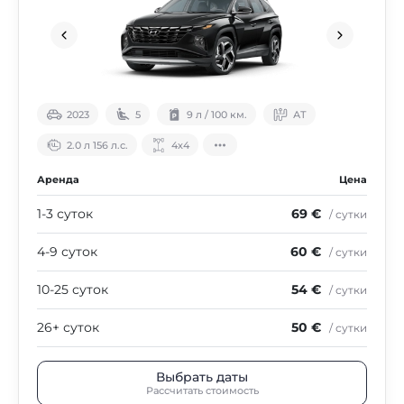
2023
5
9 л / 100 км.
АТ
2.0 л 156 л.с.
4х4
Аренда
Цена
1-3 суток
69 €
/ сутки
4-9 суток
60 €
/ сутки
10-25 суток
54 €
/ сутки
26+ суток
50 €
/ сутки
Выбрать даты
Рассчитать стоимость