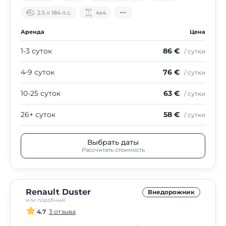
2.5 л 184 л.с.
4х4
Аренда
Цена
1-3 суток
86 €
/ сутки
4-9 суток
76 €
/ сутки
10-25 суток
63 €
/ сутки
26+ суток
58 €
/ сутки
Выбрать даты
Рассчитать стоимость
Renault Duster
Внедорожник
или подобный
4.7
3 отзыва