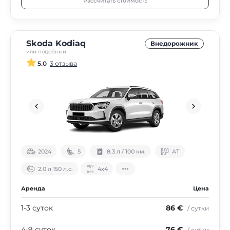
Рассчитать стоимость
Skoda Kodiaq
Внедорожник
или подобный
5.0
3 отзыва
2024
5
8.3 л / 100 км.
АТ
2.0 л 150 л.с.
4х4
Аренда
Цена
1-3 суток
86 €
/ сутки
4-9 суток
76 €
/ сутки