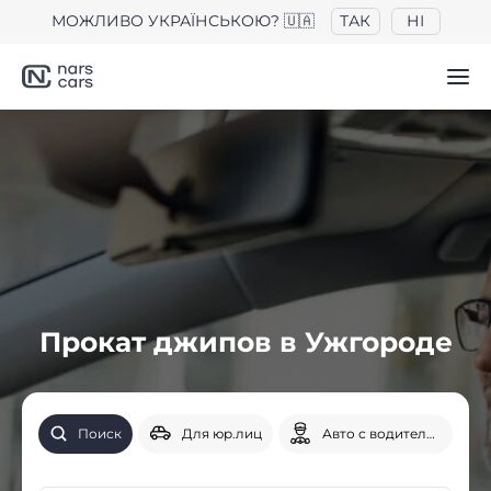
МОЖЛИВО УКРАЇНСЬКОЮ? 🇺🇦
ТАК
НІ
Прокат джипов в Ужгороде
Поиск
Для юр.лиц
Авто с водителем