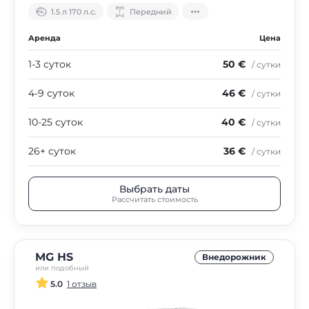
1.5 л 170 л.с.
Передний
Аренда
Цена
1-3 суток
50 €
/ сутки
4-9 суток
46 €
/ сутки
10-25 суток
40 €
/ сутки
26+ суток
36 €
/ сутки
Выбрать даты
Рассчитать стоимость
MG HS
Внедорожник
или подобный
5.0
1 отзыв