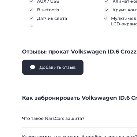
AUX / USB
Климат-ко
Bluetooth
Круиз кон
Датчик света
Мультимеди
LCD-экран
Отзывы: прокат Volkswagen ID.6 Croz
Добавить отзыв
Как забронировать Volkswagen ID.6 C
Что такое NarsCars защита?
Какие лимиты на суточный пробег в аренде авто