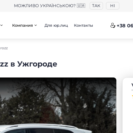
МОЖЛИВО УКРАЇНСЬКОЮ? 🇺🇦
ТАК
НІ
Компания
Для юр.лиц
Контакты
+38 06
rozz
ozz в Ужгороде