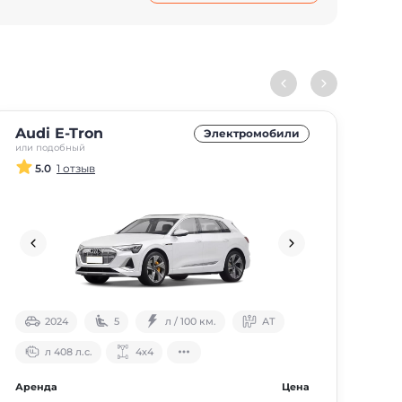
Audi E-Tron
Электромобили
или подобный
5.0
1 отзыв
2024
5
л / 100 км.
АТ
л 408 л.с.
4х4
Аренда
Цена