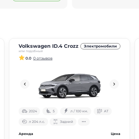
Volkswagen ID.4 Crozz
Электромобили
или подобный
0.0
0 отзывов
2024
5
л / 100 км.
АТ
л 204 л.с.
Задний
Аренда
Цена