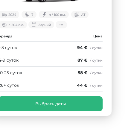
2024
7
л / 100 км.
АТ
л 204 л.с.
Задний
Аренда
Цена
1-3 суток
94 €
/ сутки
4-9 суток
87 €
/ сутки
10-25 суток
58 €
/ сутки
26+ суток
44 €
/ сутки
Выбрать даты