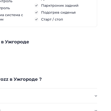
нтроль
Парктроник задний
троль
Подогрев сиденья
а система с
ом
Старт / стоп
z в Ужгороде
rozz в Ужгороде ?
?