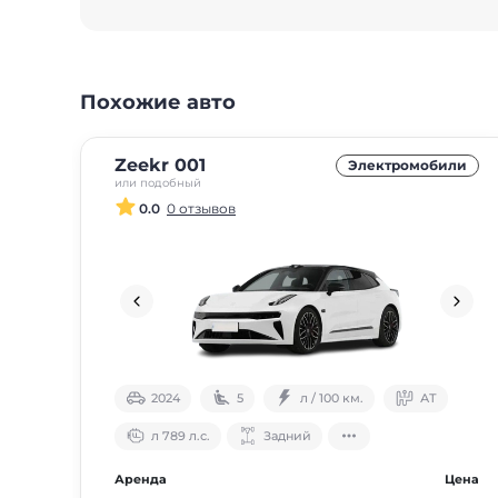
Похожие авто
Zeekr 001
Электромобили
или подобный
0.0
0 отзывов
2024
5
л / 100 км.
АТ
л 789 л.с.
Задний
Аренда
Цена