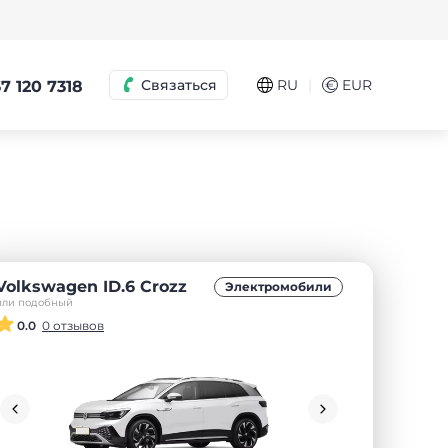
|
Связаться
RU
€
EUR
7 120 7318
Volkswagen ID.6 Crozz
Электромобили
или подобный
0.0
0 отзывов