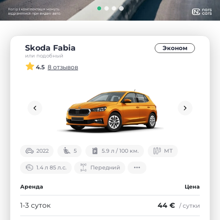
Skoda Fabia
Эконом
или подобный
4.5
8 отзывов
2022
5
5.9 л / 100 км.
МТ
1.4 л 85 л.с.
Передний
Аренда
Цена
1-3 суток
44 €
/ сутки