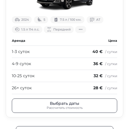
2024
5
7.5 л / 100 км.
АТ
1.5 л 114 л.с.
Передний
Аренда
Цена
1-3 суток
40 €
/ сутки
4-9 суток
36 €
/ сутки
10-25 суток
32 €
/ сутки
26+ суток
28 €
/ сутки
Выбрать даты
Рассчитать стоимость