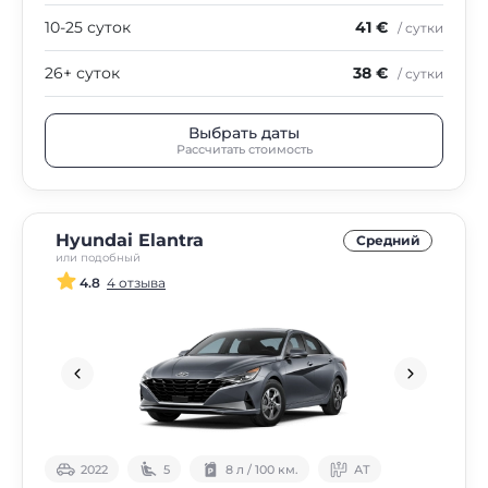
10-25 суток
41 €
/ сутки
26+ суток
38 €
/ сутки
Выбрать даты
Рассчитать стоимость
Hyundai Elantra
Средний
или подобный
4.8
4 отзыва
2022
5
8 л / 100 км.
АТ