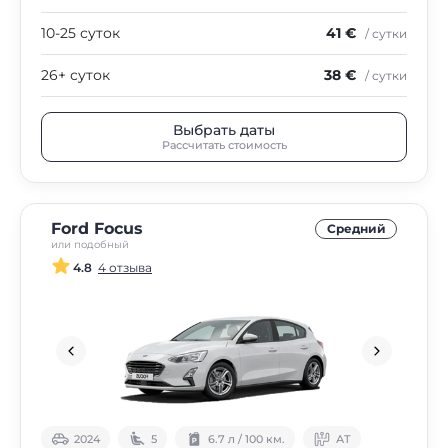
10-25 суток
41 €
/ сутки
26+ суток
38 €
/ сутки
Выбрать даты
Рассчитать стоимость
Ford Focus
Средний
или подобный
4.8
4 отзыва
2024
5
6.7 л / 100 км.
АТ