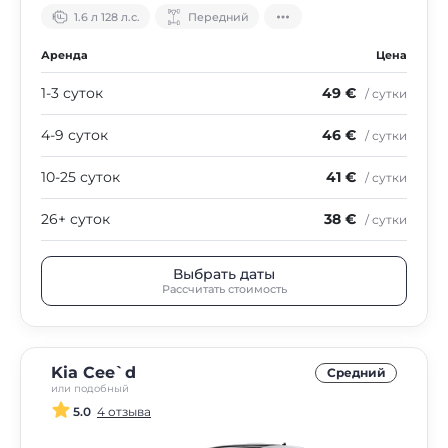
1.6 л 128 л.с.
Передний
Аренда
Цена
1-3 суток
49 €
/ сутки
4-9 суток
46 €
/ сутки
10-25 суток
41 €
/ сутки
26+ суток
38 €
/ сутки
Выбрать даты
Рассчитать стоимость
Kia Cee`d
Средний
или подобный
5.0
4 отзыва