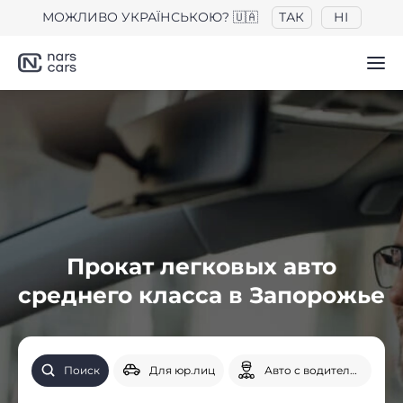
МОЖЛИВО УКРАЇНСЬКОЮ? 🇺🇦
ТАК
НІ
Прокат легковых авто
среднего класса в Запорожье
Поиск
Для юр.лиц
Авто с водителем