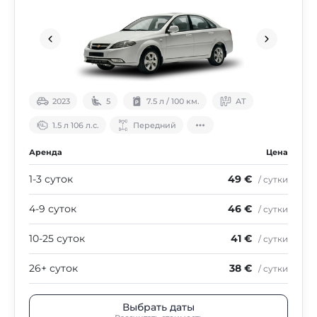
2023
5
7.5 л / 100 км.
АТ
1.5 л 106 л.с.
Передний
Аренда
Цена
1-3 суток
49 €
/ сутки
4-9 суток
46 €
/ сутки
10-25 суток
41 €
/ сутки
26+ суток
38 €
/ сутки
Выбрать даты