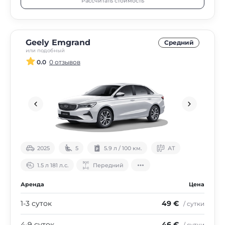
Рассчитать стоимость
Geely Emgrand
Средний
или подобный
0.0
0 отзывов
2025
5
5.9 л / 100 км.
АТ
1.5 л 181 л.с.
Передний
Аренда
Цена
1-3 суток
49 €
/ сутки
4-9 суток
46 €
/ сутки