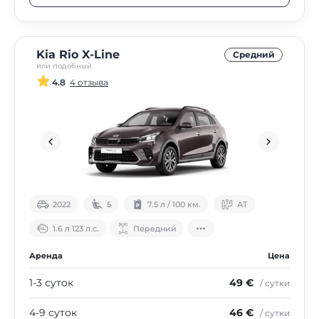
Kia Rio X-Line
Средний
или подобный
4.8
4 отзыва
2022
5
7.5 л / 100 км.
АТ
1.6 л 123 л.с.
Передний
Аренда
Цена
1-3 суток
49 €
/ сутки
4-9 суток
46 €
/ сутки