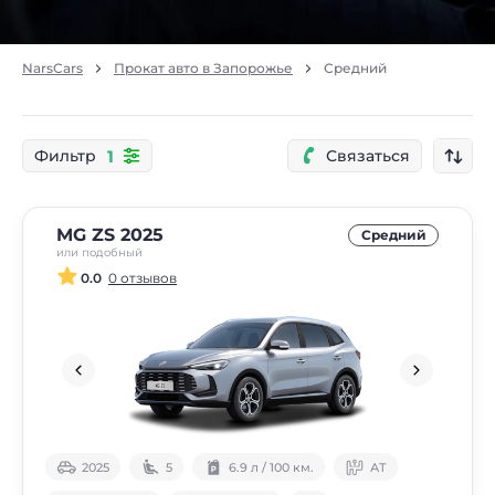
NarsCars
Прокат авто в Запорожье
Средний
1
Фильтр
Связаться
MG ZS 2025
Средний
или подобный
0.0
0 отзывов
2025
5
6.9 л / 100 км.
АТ