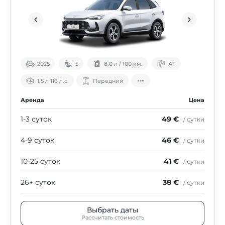
2025
5
8.0 л / 100 км.
АТ
1.5 л 116 л.с.
Передний
Аренда
Цена
1-3 суток
49 €
/ сутки
4-9 суток
46 €
/ сутки
10-25 суток
41 €
/ сутки
26+ суток
38 €
/ сутки
Выбрать даты
Рассчитать стоимость