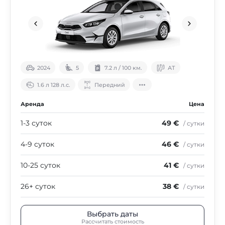
2024
5
7.2 л / 100 км.
АТ
1.6 л 128 л.с.
Передний
Аренда
Цена
1-3 суток
49 €
/ сутки
4-9 суток
46 €
/ сутки
10-25 суток
41 €
/ сутки
26+ суток
38 €
/ сутки
Выбрать даты
Рассчитать стоимость